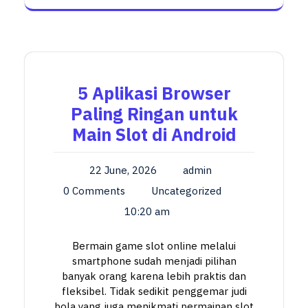
5 Aplikasi Browser
Paling Ringan untuk
Main Slot di Android
22 June, 2026
admin
0 Comments
Uncategorized
10:20 am
Bermain game slot online melalui
smartphone sudah menjadi pilihan
banyak orang karena lebih praktis dan
fleksibel. Tidak sedikit penggemar judi
bola yang juga menikmati permainan slot