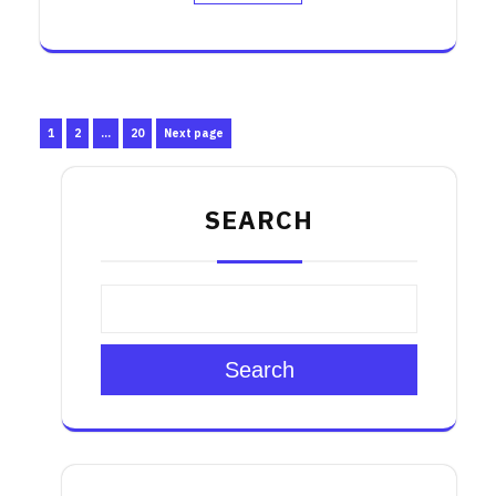
Posts
Page
Page
Page
1
2
…
20
Next page
pagination
SEARCH
Search