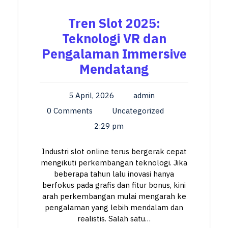
Tren Slot 2025:
Teknologi VR dan
Pengalaman Immersive
Mendatang
5 April, 2026
admin
0 Comments
Uncategorized
2:29 pm
Industri slot online terus bergerak cepat
mengikuti perkembangan teknologi. Jika
beberapa tahun lalu inovasi hanya
berfokus pada grafis dan fitur bonus, kini
arah perkembangan mulai mengarah ke
pengalaman yang lebih mendalam dan
realistis. Salah satu…