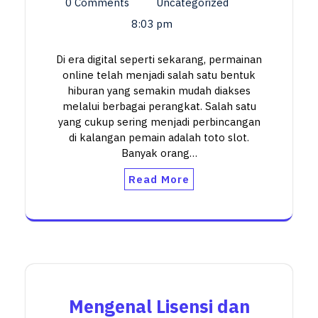
0 Comments
Uncategorized
8:03 pm
Di era digital seperti sekarang, permainan
online telah menjadi salah satu bentuk
hiburan yang semakin mudah diakses
melalui berbagai perangkat. Salah satu
yang cukup sering menjadi perbincangan
di kalangan pemain adalah toto slot.
Banyak orang…
Read More
Mengenal Lisensi dan