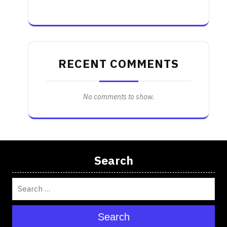
RECENT COMMENTS
No comments to show.
Search
Search