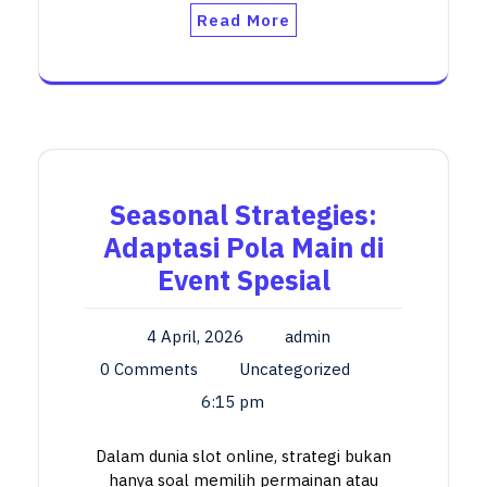
Read More
Seasonal Strategies:
Adaptasi Pola Main di
Event Spesial
4 April, 2026
admin
0 Comments
Uncategorized
6:15 pm
Dalam dunia slot online, strategi bukan
hanya soal memilih permainan atau