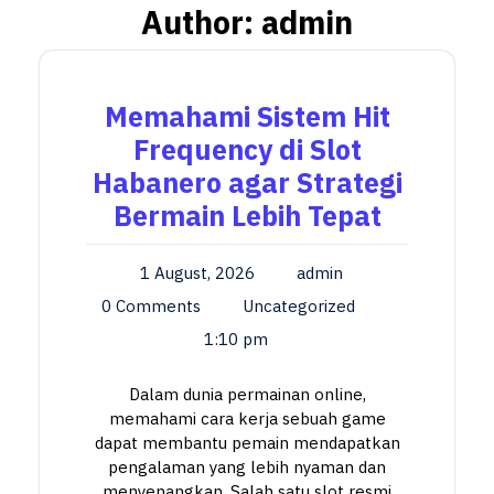
Author:
admin
Memahami Sistem Hit
Frequency di Slot
Habanero agar Strategi
Bermain Lebih Tepat
1 August, 2026
admin
0 Comments
Uncategorized
1:10 pm
Dalam dunia permainan online,
memahami cara kerja sebuah game
dapat membantu pemain mendapatkan
pengalaman yang lebih nyaman dan
menyenangkan. Salah satu slot resmi