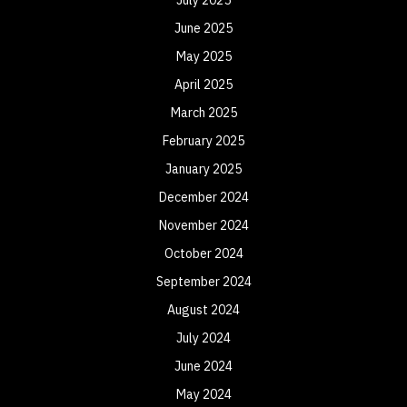
July 2025
June 2025
May 2025
April 2025
March 2025
February 2025
January 2025
December 2024
November 2024
October 2024
September 2024
August 2024
July 2024
June 2024
May 2024