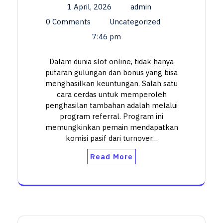
1 April, 2026
admin
0 Comments
Uncategorized
7:46 pm
Dalam dunia slot online, tidak hanya
putaran gulungan dan bonus yang bisa
menghasilkan keuntungan. Salah satu
cara cerdas untuk memperoleh
penghasilan tambahan adalah melalui
program referral. Program ini
memungkinkan pemain mendapatkan
komisi pasif dari turnover…
Read More