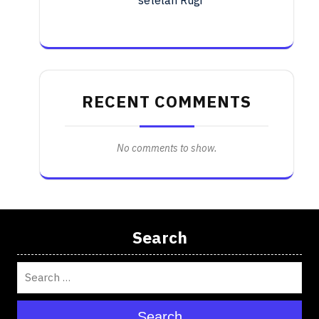
setelah Rugi
RECENT COMMENTS
No comments to show.
Search
Search