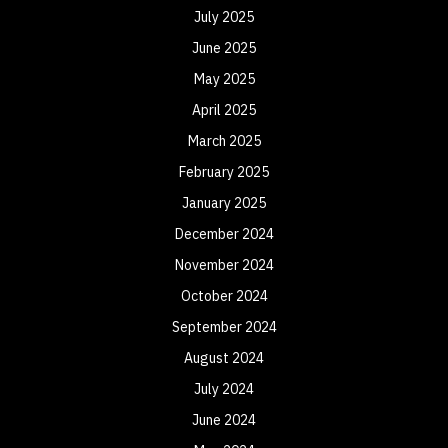
July 2025
June 2025
May 2025
April 2025
March 2025
February 2025
January 2025
December 2024
November 2024
October 2024
September 2024
August 2024
July 2024
June 2024