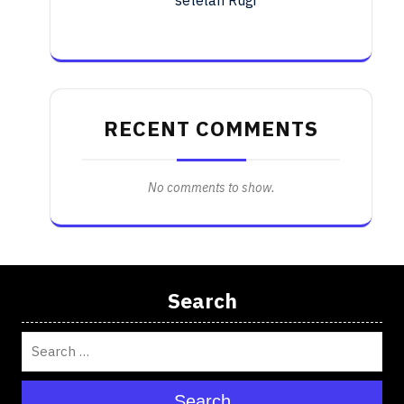
setelah Rugi
RECENT COMMENTS
No comments to show.
Search
Search