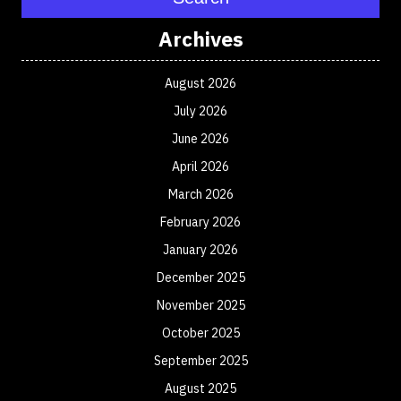
Archives
August 2026
July 2026
June 2026
April 2026
March 2026
February 2026
January 2026
December 2025
November 2025
October 2025
September 2025
August 2025