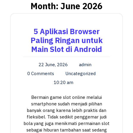
Month:
June 2026
5 Aplikasi Browser
Paling Ringan untuk
Main Slot di Android
22 June, 2026
admin
0 Comments
Uncategorized
10:20 am
Bermain game slot online melalui
smartphone sudah menjadi pilihan
banyak orang karena lebih praktis dan
fleksibel. Tidak sedikit penggemar judi
bola yang juga menikmati permainan slot
sebagai hiburan tambahan saat sedang