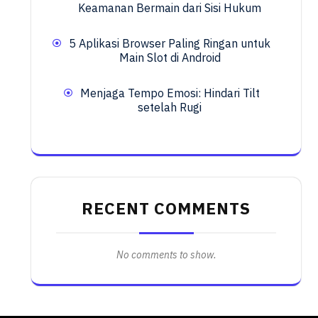
Keamanan Bermain dari Sisi Hukum
5 Aplikasi Browser Paling Ringan untuk
Main Slot di Android
Menjaga Tempo Emosi: Hindari Tilt
setelah Rugi
RECENT COMMENTS
No comments to show.