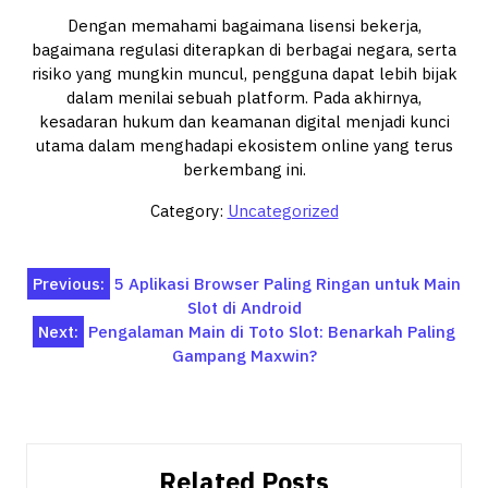
Dengan memahami bagaimana lisensi bekerja,
bagaimana regulasi diterapkan di berbagai negara, serta
risiko yang mungkin muncul, pengguna dapat lebih bijak
dalam menilai sebuah platform. Pada akhirnya,
kesadaran hukum dan keamanan digital menjadi kunci
utama dalam menghadapi ekosistem online yang terus
berkembang ini.
Category:
Uncategorized
Post
Previous:
5 Aplikasi Browser Paling Ringan untuk Main
Slot di Android
navigation
Next:
Pengalaman Main di Toto Slot: Benarkah Paling
Gampang Maxwin?
Related Posts