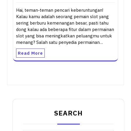
Hai, teman-teman pencari keberuntungan!
Kalau kamu adalah seorang pemain slot yang
sering berburu kemenangan besar, pasti tahu
dong kalau ada beberapa fitur dalam permainan
slot yang bisa meningkatkan peluangmu untuk
menang? Salah satu penyedia permainan…
Read More
SEARCH