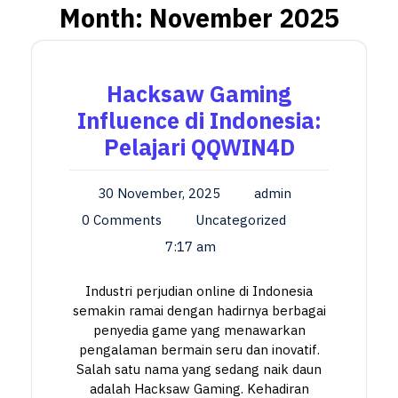
Month:
November 2025
Hacksaw Gaming
Influence di Indonesia:
Pelajari QQWIN4D
30 November, 2025
admin
0 Comments
Uncategorized
7:17 am
Industri perjudian online di Indonesia
semakin ramai dengan hadirnya berbagai
penyedia game yang menawarkan
pengalaman bermain seru dan inovatif.
Salah satu nama yang sedang naik daun
adalah Hacksaw Gaming. Kehadiran