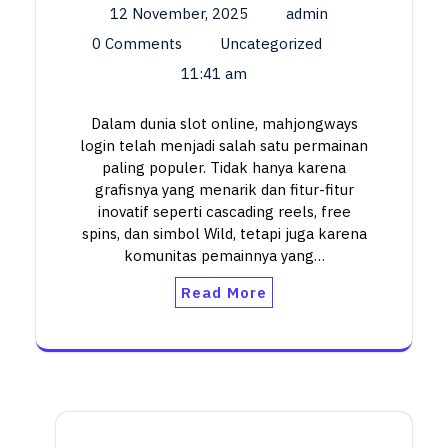
12 November, 2025
admin
0 Comments
Uncategorized
11:41 am
Dalam dunia slot online, mahjongways
login telah menjadi salah satu permainan
paling populer. Tidak hanya karena
grafisnya yang menarik dan fitur-fitur
inovatif seperti cascading reels, free
spins, dan simbol Wild, tetapi juga karena
komunitas pemainnya yang…
Read More