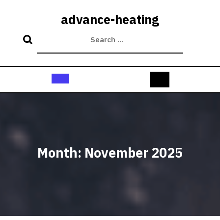
Skip
to
advance-heating
content
Open
Button
Month:
November 2025