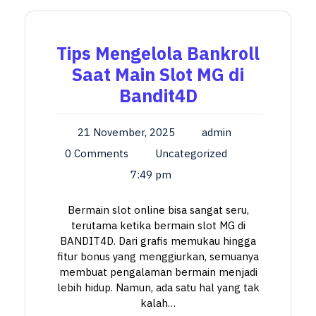
Tips Mengelola Bankroll
Saat Main Slot MG di
Bandit4D
21 November, 2025
admin
0 Comments
Uncategorized
7:49 pm
Bermain slot online bisa sangat seru,
terutama ketika bermain slot MG di
BANDIT4D. Dari grafis memukau hingga
fitur bonus yang menggiurkan, semuanya
membuat pengalaman bermain menjadi
lebih hidup. Namun, ada satu hal yang tak
kalah…