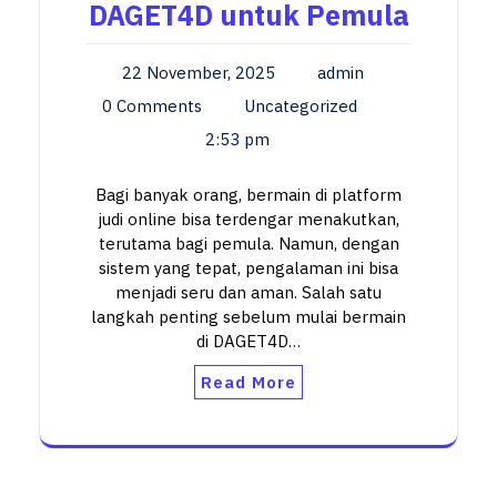
DAGET4D untuk Pemula
22 November, 2025
admin
0 Comments
Uncategorized
2:53 pm
Bagi banyak orang, bermain di platform
judi online bisa terdengar menakutkan,
terutama bagi pemula. Namun, dengan
sistem yang tepat, pengalaman ini bisa
menjadi seru dan aman. Salah satu
langkah penting sebelum mulai bermain
di DAGET4D…
Read More