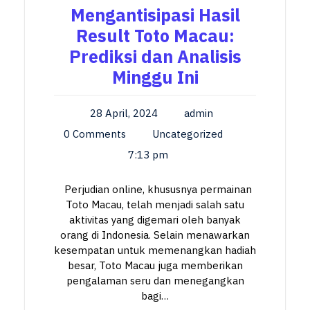
Mengantisipasi Hasil
Result Toto Macau:
Prediksi dan Analisis
Minggu Ini
28 April, 2024
admin
0 Comments
Uncategorized
7:13 pm
Perjudian online, khususnya permainan
Toto Macau, telah menjadi salah satu
aktivitas yang digemari oleh banyak
orang di Indonesia. Selain menawarkan
kesempatan untuk memenangkan hadiah
besar, Toto Macau juga memberikan
pengalaman seru dan menegangkan
bagi…