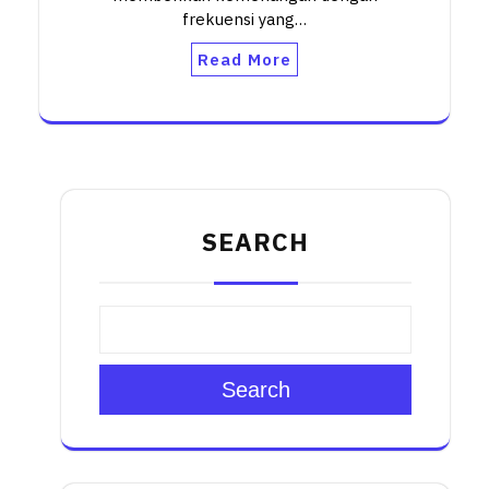
frekuensi yang…
Read More
SEARCH
Search