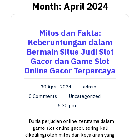
Month:
April 2024
Mitos dan Fakta:
Keberuntungan dalam
Bermain Situs Judi Slot
Gacor dan Game Slot
Online Gacor Terpercaya
30 April, 2024
admin
0 Comments
Uncategorized
6:30 pm
Dunia perjudian online, terutama dalam
game slot online gacor, sering kali
dikelilingi oleh mitos dan keyakinan yang