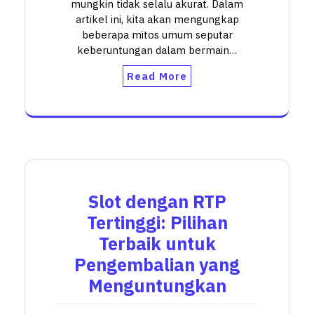
mungkin tidak selalu akurat. Dalam
artikel ini, kita akan mengungkap
beberapa mitos umum seputar
keberuntungan dalam bermain…
Read More
Slot dengan RTP
Tertinggi: Pilihan
Terbaik untuk
Pengembalian yang
Menguntungkan