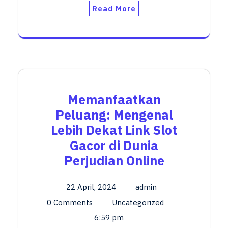
Read More
Memanfaatkan
Peluang: Mengenal
Lebih Dekat Link Slot
Gacor di Dunia
Perjudian Online
22 April, 2024
admin
0 Comments
Uncategorized
6:59 pm