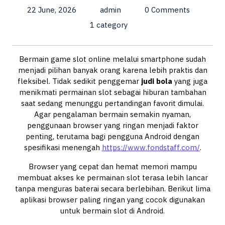
22 June, 2026
admin
0 Comments
1 category
Bermain game slot online melalui smartphone sudah
menjadi pilihan banyak orang karena lebih praktis dan
fleksibel. Tidak sedikit penggemar
judi bola
yang juga
menikmati permainan slot sebagai hiburan tambahan
saat sedang menunggu pertandingan favorit dimulai.
Agar pengalaman bermain semakin nyaman,
penggunaan browser yang ringan menjadi faktor
penting, terutama bagi pengguna Android dengan
spesifikasi menengah
https://www.fondstaff.com/
.
Browser yang cepat dan hemat memori mampu
membuat akses ke permainan slot terasa lebih lancar
tanpa menguras baterai secara berlebihan. Berikut lima
aplikasi browser paling ringan yang cocok digunakan
untuk bermain slot di Android.