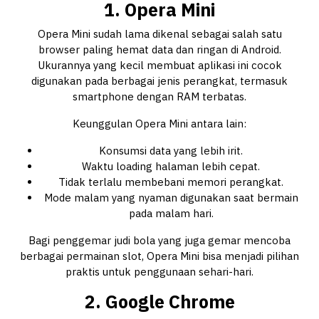
1. Opera Mini
Opera Mini sudah lama dikenal sebagai salah satu
browser paling hemat data dan ringan di Android.
Ukurannya yang kecil membuat aplikasi ini cocok
digunakan pada berbagai jenis perangkat, termasuk
smartphone dengan RAM terbatas.
Keunggulan Opera Mini antara lain:
Konsumsi data yang lebih irit.
Waktu loading halaman lebih cepat.
Tidak terlalu membebani memori perangkat.
Mode malam yang nyaman digunakan saat bermain
pada malam hari.
Bagi penggemar judi bola yang juga gemar mencoba
berbagai permainan slot, Opera Mini bisa menjadi pilihan
praktis untuk penggunaan sehari-hari.
2. Google Chrome