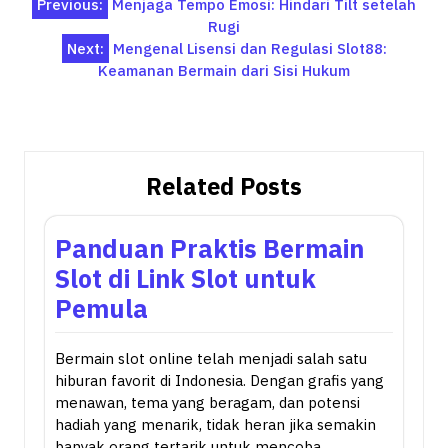
Post
Previous:
Menjaga Tempo Emosi: Hindari Tilt setelah
Rugi
navigation
Next:
Mengenal Lisensi dan Regulasi Slot88:
Keamanan Bermain dari Sisi Hukum
Related Posts
Panduan Praktis Bermain
Slot di Link Slot untuk
Pemula
Bermain slot online telah menjadi salah satu
hiburan favorit di Indonesia. Dengan grafis yang
menawan, tema yang beragam, dan potensi
hadiah yang menarik, tidak heran jika semakin
banyak orang tertarik untuk mencoba