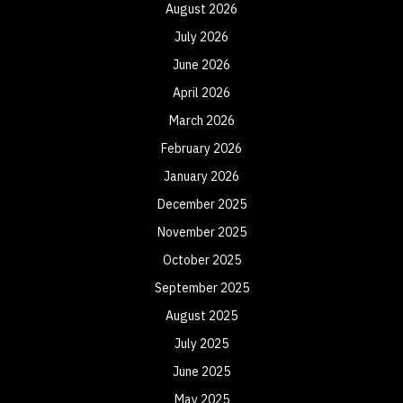
August 2026
July 2026
June 2026
April 2026
March 2026
February 2026
January 2026
December 2025
November 2025
October 2025
September 2025
August 2025
July 2025
June 2025
May 2025