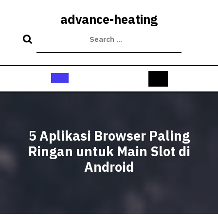
Skip
to
advance-heating
content
Open
Button
5 Aplikasi Browser Paling
Ringan untuk Main Slot di
Android