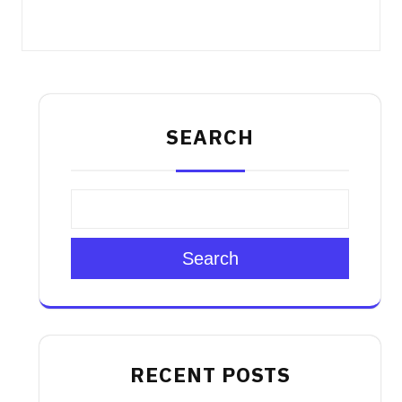
SEARCH
Search
RECENT POSTS