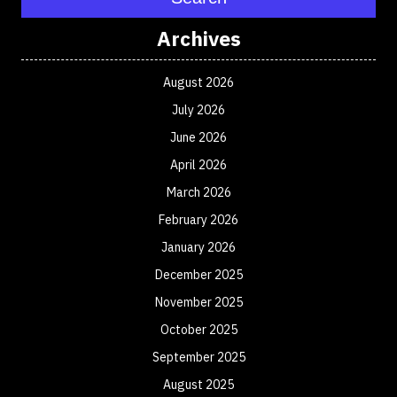
Archives
August 2026
July 2026
June 2026
April 2026
March 2026
February 2026
January 2026
December 2025
November 2025
October 2025
September 2025
August 2025