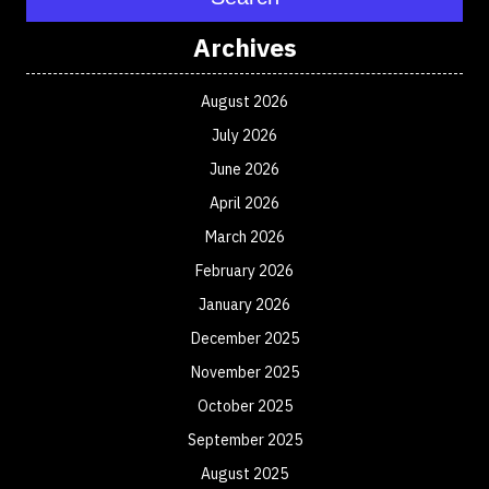
Archives
August 2026
July 2026
June 2026
April 2026
March 2026
February 2026
January 2026
December 2025
November 2025
October 2025
September 2025
August 2025