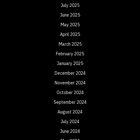
July 2025
June 2025
May 2025
April 2025
March 2025
February 2025
January 2025
December 2024
November 2024
October 2024
September 2024
August 2024
July 2024
June 2024