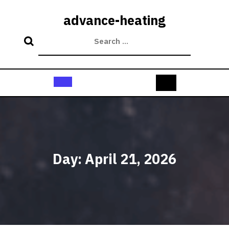
Skip
to
advance-heating
content
Open
Button
Day:
April 21, 2026