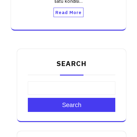
satu kondisi…
Read More
SEARCH
Search