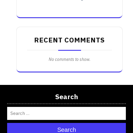
RECENT COMMENTS
No comments to show.
Search
Search