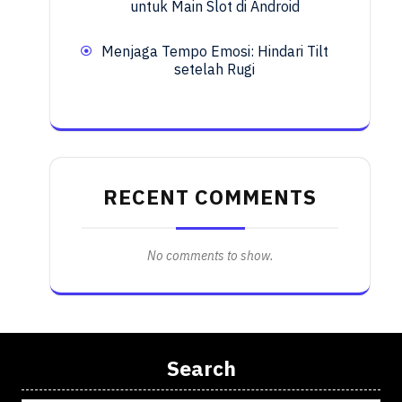
untuk Main Slot di Android
Menjaga Tempo Emosi: Hindari Tilt
setelah Rugi
RECENT COMMENTS
No comments to show.
Search