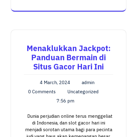
Menaklukkan Jackpot:
Panduan Bermain di
Situs Gacor Hari Ini
4 March, 2024
admin
0 Comments
Uncategorized
7:56 pm
Dunia perjudian online terus menggeliat
di Indonesia, dan slot gacor hari ini
menjadi sorotan utama bagi para pecinta
judi yang haus akan kemenangan besar.