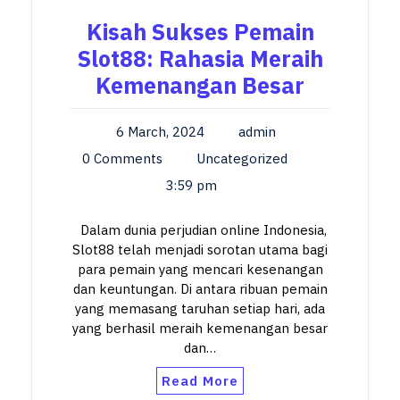
Kisah Sukses Pemain
Slot88: Rahasia Meraih
Kemenangan Besar
6 March, 2024
admin
0 Comments
Uncategorized
3:59 pm
Dalam dunia perjudian online Indonesia,
Slot88 telah menjadi sorotan utama bagi
para pemain yang mencari kesenangan
dan keuntungan. Di antara ribuan pemain
yang memasang taruhan setiap hari, ada
yang berhasil meraih kemenangan besar
dan…
Read More