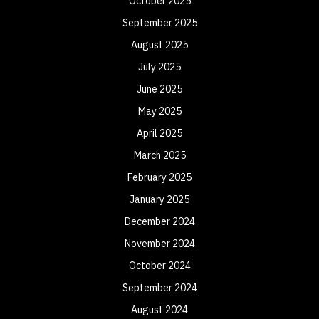
October 2025
September 2025
August 2025
July 2025
June 2025
May 2025
April 2025
March 2025
February 2025
January 2025
December 2024
November 2024
October 2024
September 2024
August 2024