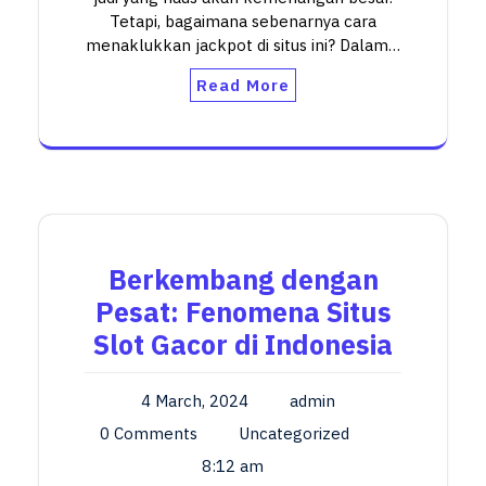
Tetapi, bagaimana sebenarnya cara
menaklukkan jackpot di situs ini? Dalam…
Read More
Berkembang dengan
Pesat: Fenomena Situs
Slot Gacor di Indonesia
4 March, 2024
admin
0 Comments
Uncategorized
8:12 am