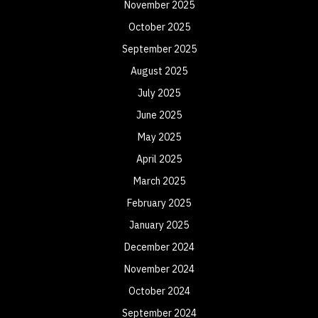
November 2025
October 2025
September 2025
August 2025
July 2025
June 2025
May 2025
April 2025
March 2025
February 2025
January 2025
December 2024
November 2024
October 2024
September 2024