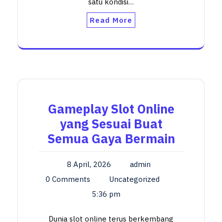
satu kondisi…
Read More
Gameplay Slot Online
yang Sesuai Buat
Semua Gaya Bermain
8 April, 2026
admin
0 Comments
Uncategorized
5:36 pm
Dunia slot online terus berkembang