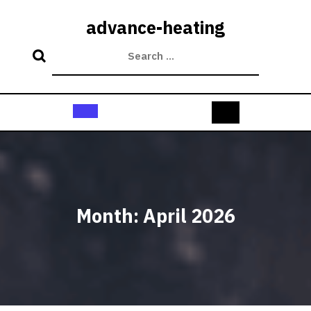
Skip
to
advance-heating
content
Open
Button
Month:
April 2026