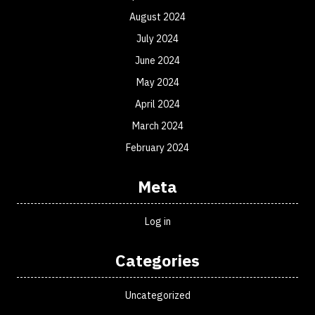
August 2024
July 2024
June 2024
May 2024
April 2024
March 2024
February 2024
Meta
Log in
Categories
Uncategorized