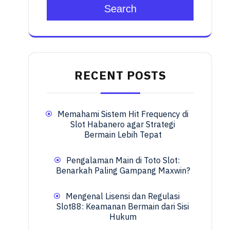
Search
RECENT POSTS
Memahami Sistem Hit Frequency di
Slot Habanero agar Strategi
Bermain Lebih Tepat
Pengalaman Main di Toto Slot:
Benarkah Paling Gampang Maxwin?
Mengenal Lisensi dan Regulasi
Slot88: Keamanan Bermain dari Sisi
Hukum