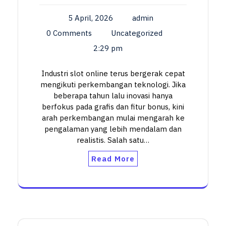
5 April, 2026
admin
0 Comments
Uncategorized
2:29 pm
Industri slot online terus bergerak cepat
mengikuti perkembangan teknologi. Jika
beberapa tahun lalu inovasi hanya
berfokus pada grafis dan fitur bonus, kini
arah perkembangan mulai mengarah ke
pengalaman yang lebih mendalam dan
realistis. Salah satu…
Read More