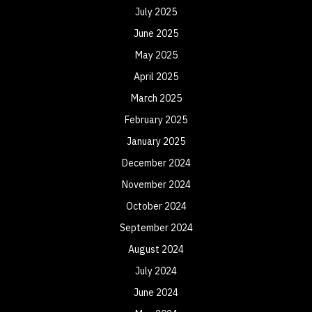
July 2025
June 2025
May 2025
April 2025
March 2025
February 2025
January 2025
December 2024
November 2024
October 2024
September 2024
August 2024
July 2024
June 2024