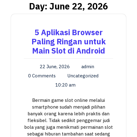
Day:
June 22, 2026
5 Aplikasi Browser
Paling Ringan untuk
Main Slot di Android
22 June, 2026
admin
0 Comments
Uncategorized
10:20 am
Bermain game slot online melalui
smartphone sudah menjadi pilihan
banyak orang karena lebih praktis dan
fleksibel. Tidak sedikit penggemar judi
bola yang juga menikmati permainan slot
sebagai hiburan tambahan saat sedang