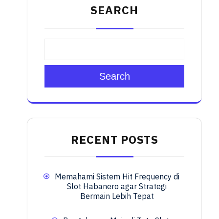
SEARCH
Search
RECENT POSTS
Memahami Sistem Hit Frequency di
Slot Habanero agar Strategi
Bermain Lebih Tepat