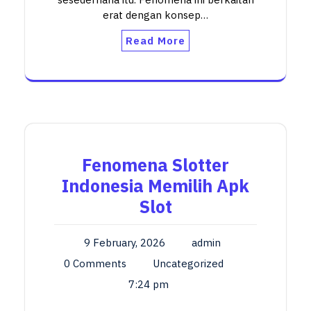
erat dengan konsep…
Read More
Fenomena Slotter
Indonesia Memilih Apk
Slot
9 February, 2026
admin
0 Comments
Uncategorized
7:24 pm