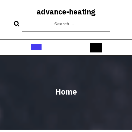
Skip
to
advance-heating
content
Open
Button
Home