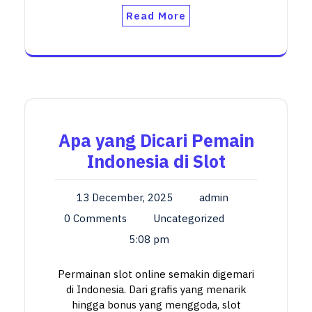
Read More
Apa yang Dicari Pemain
Indonesia di Slot
13 December, 2025
admin
0 Comments
Uncategorized
5:08 pm
Permainan slot online semakin digemari
di Indonesia. Dari grafis yang menarik
hingga bonus yang menggoda, slot