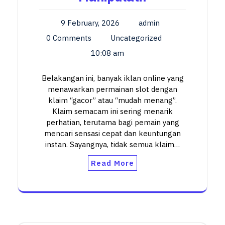
9 February, 2026
admin
0 Comments
Uncategorized
10:08 am
Belakangan ini, banyak iklan online yang
menawarkan permainan slot dengan
klaim “gacor” atau “mudah menang”.
Klaim semacam ini sering menarik
perhatian, terutama bagi pemain yang
mencari sensasi cepat dan keuntungan
instan. Sayangnya, tidak semua klaim…
Read More