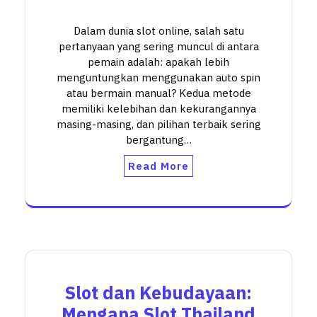
Dalam dunia slot online, salah satu
pertanyaan yang sering muncul di antara
pemain adalah: apakah lebih
menguntungkan menggunakan auto spin
atau bermain manual? Kedua metode
memiliki kelebihan dan kekurangannya
masing-masing, dan pilihan terbaik sering
bergantung…
Read More
Slot dan Kebudayaan:
Mengapa Slot Thailand