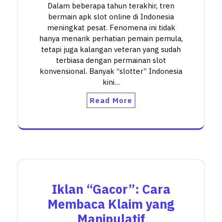
Dalam beberapa tahun terakhir, tren
bermain apk slot online di Indonesia
meningkat pesat. Fenomena ini tidak
hanya menarik perhatian pemain pemula,
tetapi juga kalangan veteran yang sudah
terbiasa dengan permainan slot
konvensional. Banyak “slotter” Indonesia
kini…
Read More
Iklan “Gacor”: Cara
Membaca Klaim yang
Manipulatif