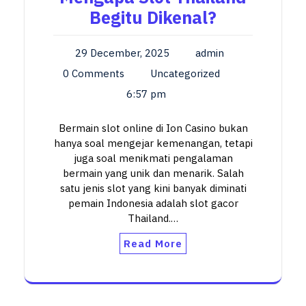
Begitu Dikenal?
29 December, 2025
admin
0 Comments
Uncategorized
6:57 pm
Bermain slot online di Ion Casino bukan
hanya soal mengejar kemenangan, tetapi
juga soal menikmati pengalaman
bermain yang unik dan menarik. Salah
satu jenis slot yang kini banyak diminati
pemain Indonesia adalah slot gacor
Thailand.…
Read More