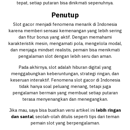
tepat, setiap putaran bisa dinikmati sepenuhnya.
Penutup
Slot gacor menjadi fenomena menarik di Indonesia
karena memberi sensasi kemenangan yang lebih sering
dan fitur bonus yang aktif. Dengan memahami
karakteristik mesin, mengamati pola, mengelola modal,
dan menjaga mindset realistis, pemain bisa menikmati
pengalaman slot dengan lebih seru dan aman.
Pada akhirnya, slot adalah hiburan digital yang
menggabungkan keberuntungan, strategi ringan, dan
keseruan interaktif. Fenomena slot gacor di Indonesia
tidak hanya soal peluang menang, tetapi juga
pengalaman bermain yang membuat setiap putaran
terasa menyenangkan dan menegangkan.
Jika mau, saya bisa buatkan versi artikel ini
lebih ringan
dan santai
, seolah-olah ditulis seperti tips dari teman
pemain slot yang berpengalaman.