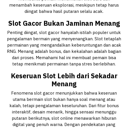
menambah keseruan eksplorasi, meskipun tetap harus
diingat bahwa hasil putaran selalu acak.
Slot Gacor Bukan Jaminan Menang
Penting diingat, slot gacor hanyalah istilah populer untuk
pengalaman bermain yang menyenangkan. Slot tetaplah
permainan yang mengandalkan keberuntungan dan acak
RNG. Menang adalah bonus, dan kekalahan adalah bagian
dari proses. Memahami hal ini membuat pemain bisa
tetap menikmati permainan tanpa stres berlebihan.
Keseruan Slot Lebih dari Sekadar
Menang
Fenomena slot gacor menunjukkan bahwa keseruan
utama bermain slot bukan hanya soal menang atau
kalah, tetapi pengalaman keseluruhan. Dari fitur bonus
interaktif, desain menarik, hingga sensasi menunggu
putaran berikutnya, slot online menawarkan hiburan
digital yang penuh warna. Dengan pendekatan yang