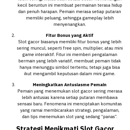
kecil beruntun ini membuat permainan terasa hidup
dan penuh harapan. Pemain merasa setiap putaran
memiliki peluang, sehingga gameplay lebih
menyenangkan.
Fitur Bonus yang Aktif
Slot gacor biasanya memiliki fitur bonus yang lebih
sering muncul, seperti free spin, multiplier, atau mini
game interaktif. Fitur ini memberi pengalaman
bermain yang lebih variatif, membuat pemain tidak
hanya menunggu simbol tertentu, tetapi juga bisa
ikut mengambil keputusan dalam mini game.
Meningkatkan Antusiasme Pemain
Pemain yang menemukan slot gacor sering merasa
lebih antusias karena setiap putaran membawa
sensasi baru. Fenomena ini menciptakan komunitas
yang ramai membicarakan strategi, pengalaman,
dan tips menemukan slot yang sedang “panas”.
Strategi Menikmati Slot Gacor