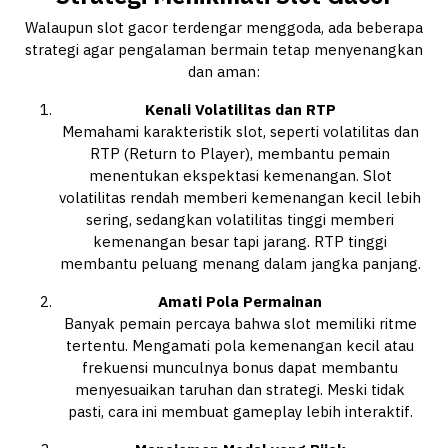
Walaupun slot gacor terdengar menggoda, ada beberapa
strategi agar pengalaman bermain tetap menyenangkan
dan aman:
Kenali Volatilitas dan RTP
Memahami karakteristik slot, seperti volatilitas dan
RTP (Return to Player), membantu pemain
menentukan ekspektasi kemenangan. Slot
volatilitas rendah memberi kemenangan kecil lebih
sering, sedangkan volatilitas tinggi memberi
kemenangan besar tapi jarang. RTP tinggi
membantu peluang menang dalam jangka panjang.
Amati Pola Permainan
Banyak pemain percaya bahwa slot memiliki ritme
tertentu. Mengamati pola kemenangan kecil atau
frekuensi munculnya bonus dapat membantu
menyesuaikan taruhan dan strategi. Meski tidak
pasti, cara ini membuat gameplay lebih interaktif.