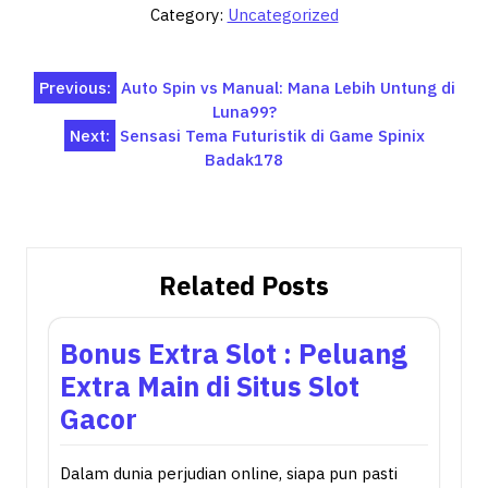
Category:
Uncategorized
Post
Previous:
Auto Spin vs Manual: Mana Lebih Untung di
Luna99?
navigation
Next:
Sensasi Tema Futuristik di Game Spinix
Badak178
Related Posts
Bonus Extra Slot : Peluang
Extra Main di Situs Slot
Gacor
Dalam dunia perjudian online, siapa pun pasti