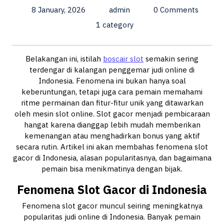
8 January, 2026
admin
0 Comments
1 category
Belakangan ini, istilah
boscair slot
semakin sering
terdengar di kalangan penggemar judi online di
Indonesia. Fenomena ini bukan hanya soal
keberuntungan, tetapi juga cara pemain memahami
ritme permainan dan fitur-fitur unik yang ditawarkan
oleh mesin slot online. Slot gacor menjadi pembicaraan
hangat karena dianggap lebih mudah memberikan
kemenangan atau menghadirkan bonus yang aktif
secara rutin. Artikel ini akan membahas fenomena slot
gacor di Indonesia, alasan popularitasnya, dan bagaimana
pemain bisa menikmatinya dengan bijak.
Fenomena Slot Gacor di Indonesia
Fenomena slot gacor muncul seiring meningkatnya
popularitas judi online di Indonesia. Banyak pemain