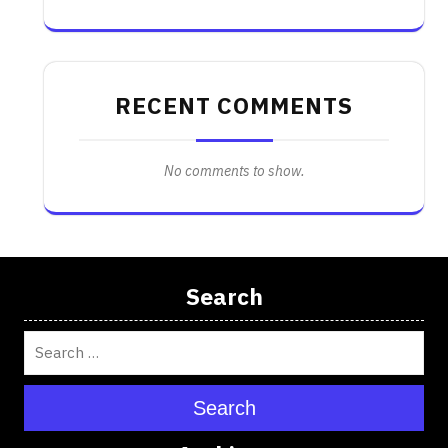
RECENT COMMENTS
No comments to show.
Search
Search