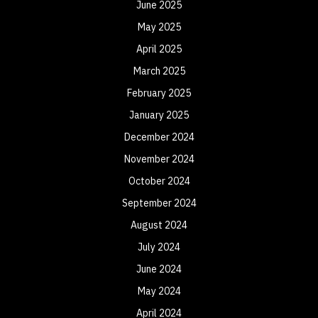
June 2025
May 2025
April 2025
March 2025
February 2025
January 2025
December 2024
November 2024
October 2024
September 2024
August 2024
July 2024
June 2024
May 2024
April 2024