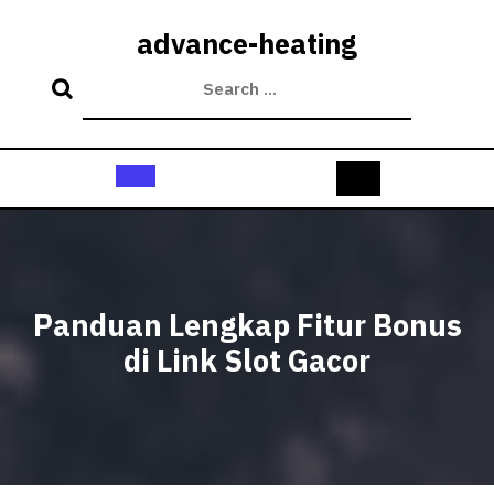
Skip
to
advance-heating
content
Open
Button
Panduan Lengkap Fitur Bonus
di Link Slot Gacor