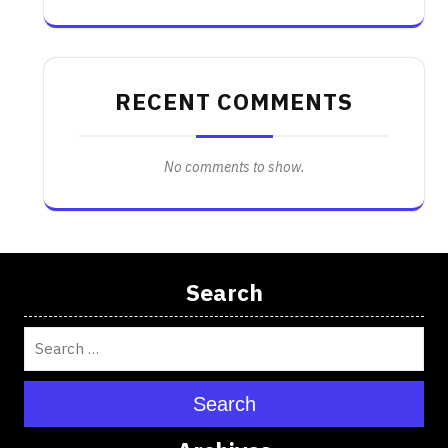
RECENT COMMENTS
No comments to show.
Search
Search