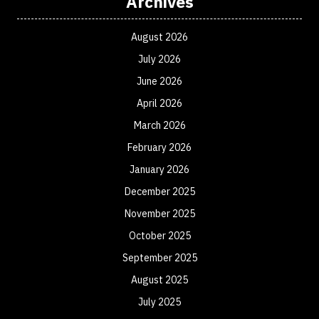
Archives
August 2026
July 2026
June 2026
April 2026
March 2026
February 2026
January 2026
December 2025
November 2025
October 2025
September 2025
August 2025
July 2025