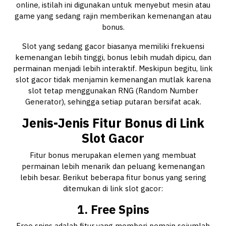
online, istilah ini digunakan untuk menyebut mesin atau
game yang sedang rajin memberikan kemenangan atau
bonus.
Slot yang sedang gacor biasanya memiliki frekuensi
kemenangan lebih tinggi, bonus lebih mudah dipicu, dan
permainan menjadi lebih interaktif. Meskipun begitu, link
slot gacor tidak menjamin kemenangan mutlak karena
slot tetap menggunakan RNG (Random Number
Generator), sehingga setiap putaran bersifat acak.
Jenis-Jenis Fitur Bonus di Link
Slot Gacor
Fitur bonus merupakan elemen yang membuat
permainan lebih menarik dan peluang kemenangan
lebih besar. Berikut beberapa fitur bonus yang sering
ditemukan di link slot gacor:
1. Free Spins
Free spins adalah fitur yang memberi pemain sejumlah