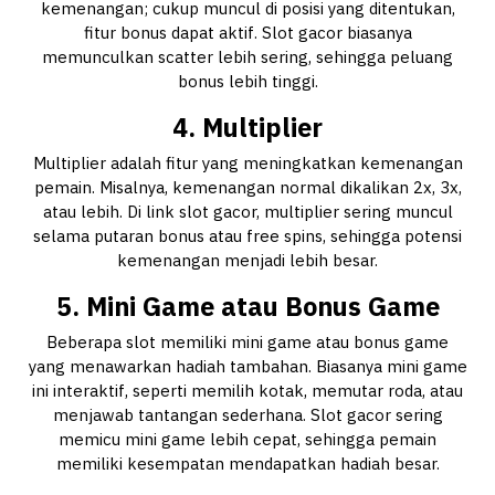
kemenangan; cukup muncul di posisi yang ditentukan,
fitur bonus dapat aktif. Slot gacor biasanya
memunculkan scatter lebih sering, sehingga peluang
bonus lebih tinggi.
4. Multiplier
Multiplier adalah fitur yang meningkatkan kemenangan
pemain. Misalnya, kemenangan normal dikalikan 2x, 3x,
atau lebih. Di link slot gacor, multiplier sering muncul
selama putaran bonus atau free spins, sehingga potensi
kemenangan menjadi lebih besar.
5. Mini Game atau Bonus Game
Beberapa slot memiliki mini game atau bonus game
yang menawarkan hadiah tambahan. Biasanya mini game
ini interaktif, seperti memilih kotak, memutar roda, atau
menjawab tantangan sederhana. Slot gacor sering
memicu mini game lebih cepat, sehingga pemain
memiliki kesempatan mendapatkan hadiah besar.