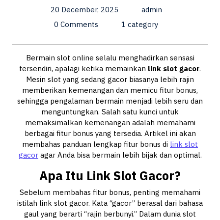
20 December, 2025
admin
0 Comments
1 category
Bermain slot online selalu menghadirkan sensasi
tersendiri, apalagi ketika memainkan
link slot gacor
.
Mesin slot yang sedang gacor biasanya lebih rajin
memberikan kemenangan dan memicu fitur bonus,
sehingga pengalaman bermain menjadi lebih seru dan
menguntungkan. Salah satu kunci untuk
memaksimalkan kemenangan adalah memahami
berbagai fitur bonus yang tersedia. Artikel ini akan
membahas panduan lengkap fitur bonus di
link slot
gacor
agar Anda bisa bermain lebih bijak dan optimal.
Apa Itu Link Slot Gacor?
Sebelum membahas fitur bonus, penting memahami
istilah link slot gacor. Kata “gacor” berasal dari bahasa
gaul yang berarti “rajin berbunyi.” Dalam dunia slot