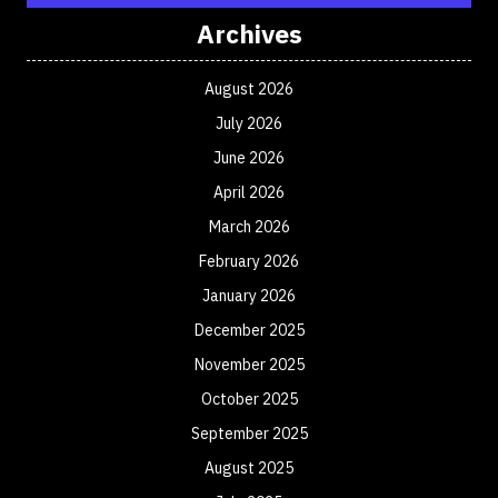
Archives
August 2026
July 2026
June 2026
April 2026
March 2026
February 2026
January 2026
December 2025
November 2025
October 2025
September 2025
August 2025