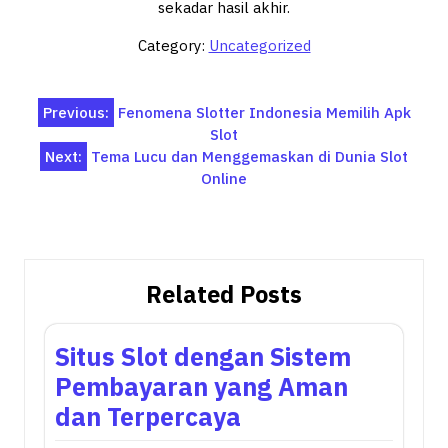
sekadar hasil akhir.
Category:
Uncategorized
Post
Previous:
Fenomena Slotter Indonesia Memilih Apk
Slot
navigation
Next:
Tema Lucu dan Menggemaskan di Dunia Slot
Online
Related Posts
Situs Slot dengan Sistem
Pembayaran yang Aman
dan Terpercaya