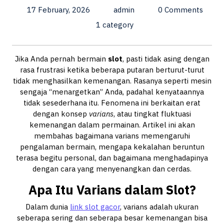
17 February, 2026
admin
0 Comments
1 category
Jika Anda pernah bermain
slot
, pasti tidak asing dengan
rasa frustrasi ketika beberapa putaran berturut-turut
tidak menghasilkan kemenangan. Rasanya seperti mesin
sengaja “menargetkan” Anda, padahal kenyataannya
tidak sesederhana itu. Fenomena ini berkaitan erat
dengan konsep
varians
, atau tingkat fluktuasi
kemenangan dalam permainan. Artikel ini akan
membahas bagaimana varians memengaruhi
pengalaman bermain, mengapa kekalahan beruntun
terasa begitu personal, dan bagaimana menghadapinya
dengan cara yang menyenangkan dan cerdas.
Apa Itu Varians dalam Slot?
Dalam dunia
link slot gacor
, varians adalah ukuran
seberapa sering dan seberapa besar kemenangan bisa