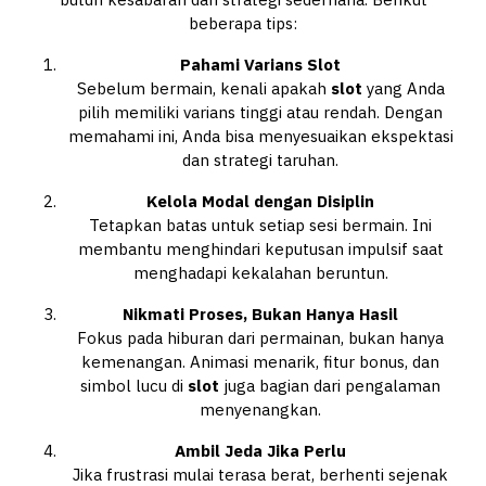
beberapa tips:
Pahami Varians Slot
Sebelum bermain, kenali apakah
slot
yang Anda
pilih memiliki varians tinggi atau rendah. Dengan
memahami ini, Anda bisa menyesuaikan ekspektasi
dan strategi taruhan.
Kelola Modal dengan Disiplin
Tetapkan batas untuk setiap sesi bermain. Ini
membantu menghindari keputusan impulsif saat
menghadapi kekalahan beruntun.
Nikmati Proses, Bukan Hanya Hasil
Fokus pada hiburan dari permainan, bukan hanya
kemenangan. Animasi menarik, fitur bonus, dan
simbol lucu di
slot
juga bagian dari pengalaman
menyenangkan.
Ambil Jeda Jika Perlu
Jika frustrasi mulai terasa berat, berhenti sejenak