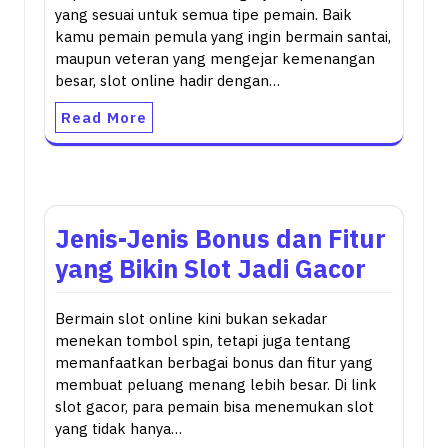
yang sesuai untuk semua tipe pemain. Baik
kamu pemain pemula yang ingin bermain santai,
maupun veteran yang mengejar kemenangan
besar, slot online hadir dengan…
Read More
Jenis-Jenis Bonus dan Fitur
yang Bikin Slot Jadi Gacor
Bermain slot online kini bukan sekadar
menekan tombol spin, tetapi juga tentang
memanfaatkan berbagai bonus dan fitur yang
membuat peluang menang lebih besar. Di link
slot gacor, para pemain bisa menemukan slot
yang tidak hanya…