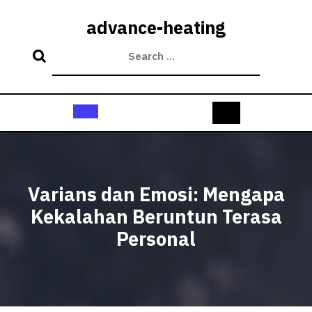
Skip
to
advance-heating
content
Open
Button
Varians dan Emosi: Mengapa
Kekalahan Beruntun Terasa
Personal