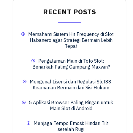
RECENT POSTS
Memahami Sistem Hit Frequency di Slot
Habanero agar Strategi Bermain Lebih
Tepat
Pengalaman Main di Toto Slot:
Benarkah Paling Gampang Maxwin?
Mengenal Lisensi dan Regulasi Slot88:
Keamanan Bermain dari Sisi Hukum
5 Aplikasi Browser Paling Ringan untuk
Main Slot di Android
Menjaga Tempo Emosi: Hindari Tilt
setelah Rugi