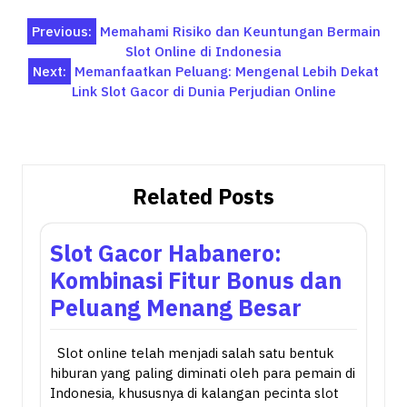
Post
Previous:
Memahami Risiko dan Keuntungan Bermain
Slot Online di Indonesia
navigation
Next:
Memanfaatkan Peluang: Mengenal Lebih Dekat
Link Slot Gacor di Dunia Perjudian Online
Related Posts
Slot Gacor Habanero:
Kombinasi Fitur Bonus dan
Peluang Menang Besar
Slot online telah menjadi salah satu bentuk
hiburan yang paling diminati oleh para pemain di
Indonesia, khususnya di kalangan pecinta slot