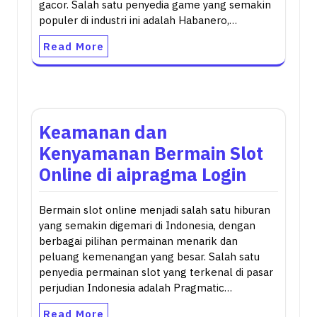
gacor. Salah satu penyedia game yang semakin
populer di industri ini adalah Habanero,…
Read More
Keamanan dan
Kenyamanan Bermain Slot
Online di aipragma Login
Bermain slot online menjadi salah satu hiburan
yang semakin digemari di Indonesia, dengan
berbagai pilihan permainan menarik dan
peluang kemenangan yang besar. Salah satu
penyedia permainan slot yang terkenal di pasar
perjudian Indonesia adalah Pragmatic…
Read More