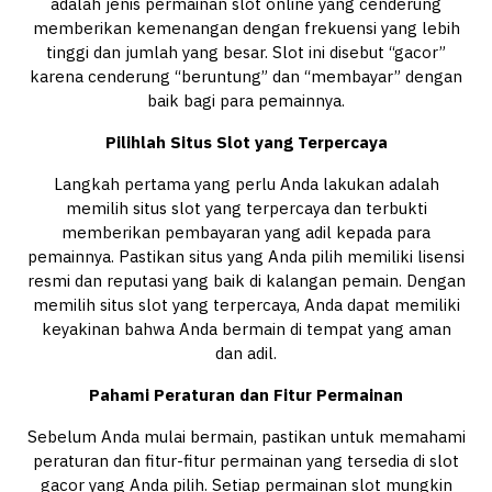
adalah jenis permainan slot online yang cenderung
memberikan kemenangan dengan frekuensi yang lebih
tinggi dan jumlah yang besar. Slot ini disebut “gacor”
karena cenderung “beruntung” dan “membayar” dengan
baik bagi para pemainnya.
Pilihlah Situs Slot yang Terpercaya
Langkah pertama yang perlu Anda lakukan adalah
memilih situs slot yang terpercaya dan terbukti
memberikan pembayaran yang adil kepada para
pemainnya. Pastikan situs yang Anda pilih memiliki lisensi
resmi dan reputasi yang baik di kalangan pemain. Dengan
memilih situs slot yang terpercaya, Anda dapat memiliki
keyakinan bahwa Anda bermain di tempat yang aman
dan adil.
Pahami Peraturan dan Fitur Permainan
Sebelum Anda mulai bermain, pastikan untuk memahami
peraturan dan fitur-fitur permainan yang tersedia di slot
gacor yang Anda pilih. Setiap permainan slot mungkin