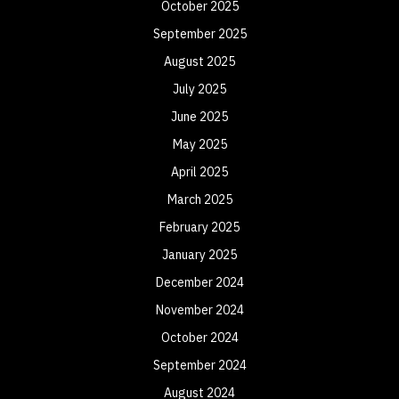
October 2025
September 2025
August 2025
July 2025
June 2025
May 2025
April 2025
March 2025
February 2025
January 2025
December 2024
November 2024
October 2024
September 2024
August 2024