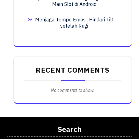
Main Slot di Android
Menjaga Tempo Emosi: Hindari Tilt
setelah Rugi
RECENT COMMENTS
No comments to show.
Search