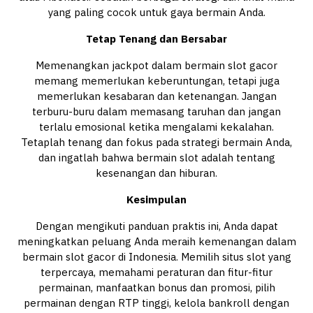
yang paling cocok untuk gaya bermain Anda.
Tetap Tenang dan Bersabar
Memenangkan jackpot dalam bermain slot gacor
memang memerlukan keberuntungan, tetapi juga
memerlukan kesabaran dan ketenangan. Jangan
terburu-buru dalam memasang taruhan dan jangan
terlalu emosional ketika mengalami kekalahan.
Tetaplah tenang dan fokus pada strategi bermain Anda,
dan ingatlah bahwa bermain slot adalah tentang
kesenangan dan hiburan.
Kesimpulan
Dengan mengikuti panduan praktis ini, Anda dapat
meningkatkan peluang Anda meraih kemenangan dalam
bermain slot gacor di Indonesia. Memilih situs slot yang
terpercaya, memahami peraturan dan fitur-fitur
permainan, manfaatkan bonus dan promosi, pilih
permainan dengan RTP tinggi, kelola bankroll dengan