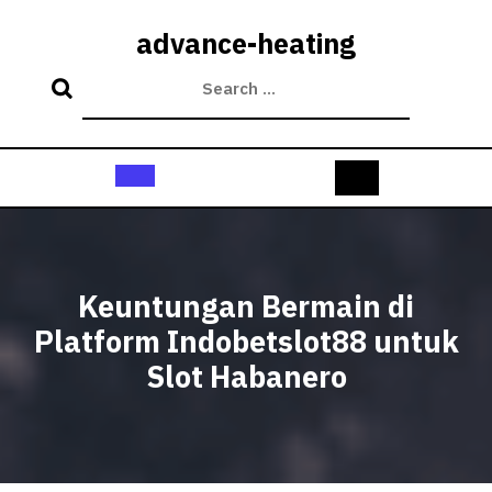
Skip
to
advance-heating
content
Open
Button
Keuntungan Bermain di
Platform Indobetslot88 untuk
Slot Habanero