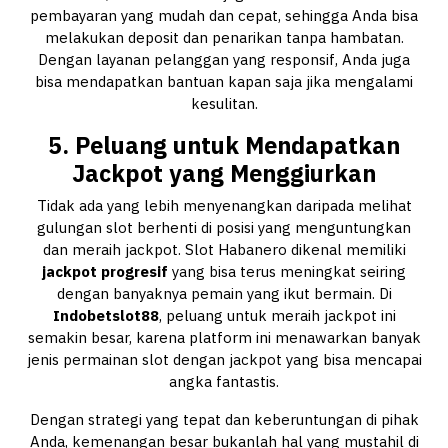
pembayaran yang mudah dan cepat, sehingga Anda bisa
melakukan deposit dan penarikan tanpa hambatan.
Dengan layanan pelanggan yang responsif, Anda juga
bisa mendapatkan bantuan kapan saja jika mengalami
kesulitan.
5. Peluang untuk Mendapatkan
Jackpot yang Menggiurkan
Tidak ada yang lebih menyenangkan daripada melihat
gulungan slot berhenti di posisi yang menguntungkan
dan meraih jackpot. Slot Habanero dikenal memiliki
jackpot progresif
yang bisa terus meningkat seiring
dengan banyaknya pemain yang ikut bermain. Di
Indobetslot88
, peluang untuk meraih jackpot ini
semakin besar, karena platform ini menawarkan banyak
jenis permainan slot dengan jackpot yang bisa mencapai
angka fantastis.
Dengan strategi yang tepat dan keberuntungan di pihak
Anda, kemenangan besar bukanlah hal yang mustahil di