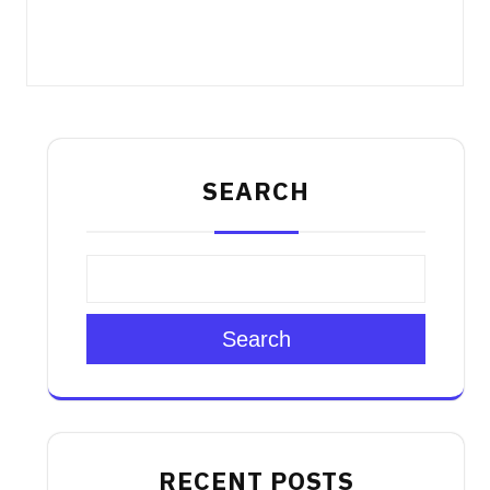
SEARCH
Search
RECENT POSTS