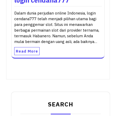
login cendana777
Dalam dunia perjudian online Indonesia, login
cendana777 telah menjadi pilihan utama bagi
para penggemar slot. Situs ini menawarkan
berbagai permainan slot dari provider ternama,
termasuk Habanero. Namun, sebelum Anda
mulai bermain dengan uang asli, ada baiknya…
Read More
SEARCH