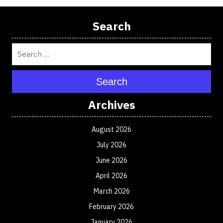
Search
Search
Archives
August 2026
July 2026
June 2026
April 2026
March 2026
February 2026
January 2026