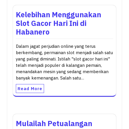
Kelebihan Menggunakan
Slot Gacor Hari Ini di
Habanero
Dalam jagat perjudian online yang terus
berkembang, permainan slot menjadi salah satu
yang paling diminati. Istilah "slot gacor hari ini"
telah menjadi populer di kalangan pemain,
menandakan mesin yang sedang memberikan
banyak kemenangan. Salah satu…
Read More
Mulailah Petualangan