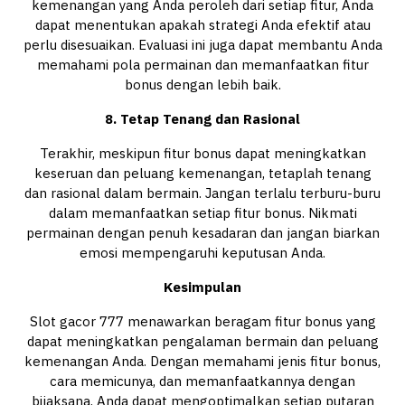
kemenangan yang Anda peroleh dari setiap fitur, Anda
dapat menentukan apakah strategi Anda efektif atau
perlu disesuaikan. Evaluasi ini juga dapat membantu Anda
memahami pola permainan dan memanfaatkan fitur
bonus dengan lebih baik.
8. Tetap Tenang dan Rasional
Terakhir, meskipun fitur bonus dapat meningkatkan
keseruan dan peluang kemenangan, tetaplah tenang
dan rasional dalam bermain. Jangan terlalu terburu-buru
dalam memanfaatkan setiap fitur bonus. Nikmati
permainan dengan penuh kesadaran dan jangan biarkan
emosi mempengaruhi keputusan Anda.
Kesimpulan
Slot gacor 777 menawarkan beragam fitur bonus yang
dapat meningkatkan pengalaman bermain dan peluang
kemenangan Anda. Dengan memahami jenis fitur bonus,
cara memicunya, dan memanfaatkannya dengan
bijaksana, Anda dapat mengoptimalkan setiap putaran