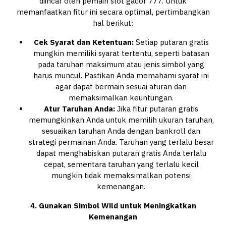
diincar oleh pemain slot gacor 777. Untuk
memanfaatkan fitur ini secara optimal, pertimbangkan
hal berikut:
Cek Syarat dan Ketentuan:
Setiap putaran gratis
mungkin memiliki syarat tertentu, seperti batasan
pada taruhan maksimum atau jenis simbol yang
harus muncul. Pastikan Anda memahami syarat ini
agar dapat bermain sesuai aturan dan
memaksimalkan keuntungan.
Atur Taruhan Anda:
Jika fitur putaran gratis
memungkinkan Anda untuk memilih ukuran taruhan,
sesuaikan taruhan Anda dengan bankroll dan
strategi permainan Anda. Taruhan yang terlalu besar
dapat menghabiskan putaran gratis Anda terlalu
cepat, sementara taruhan yang terlalu kecil
mungkin tidak memaksimalkan potensi
kemenangan.
4. Gunakan Simbol Wild untuk Meningkatkan
Kemenangan