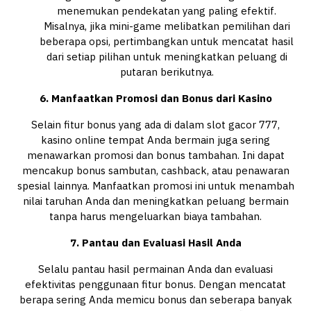
menemukan pendekatan yang paling efektif.
Misalnya, jika mini-game melibatkan pemilihan dari
beberapa opsi, pertimbangkan untuk mencatat hasil
dari setiap pilihan untuk meningkatkan peluang di
putaran berikutnya.
6. Manfaatkan Promosi dan Bonus dari Kasino
Selain fitur bonus yang ada di dalam slot gacor 777,
kasino online tempat Anda bermain juga sering
menawarkan promosi dan bonus tambahan. Ini dapat
mencakup bonus sambutan, cashback, atau penawaran
spesial lainnya. Manfaatkan promosi ini untuk menambah
nilai taruhan Anda dan meningkatkan peluang bermain
tanpa harus mengeluarkan biaya tambahan.
7. Pantau dan Evaluasi Hasil Anda
Selalu pantau hasil permainan Anda dan evaluasi
efektivitas penggunaan fitur bonus. Dengan mencatat
berapa sering Anda memicu bonus dan seberapa banyak