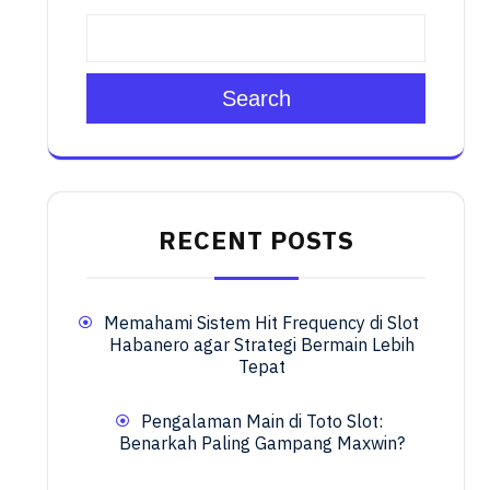
Search
RECENT POSTS
Memahami Sistem Hit Frequency di Slot
Habanero agar Strategi Bermain Lebih
Tepat
Pengalaman Main di Toto Slot:
Benarkah Paling Gampang Maxwin?