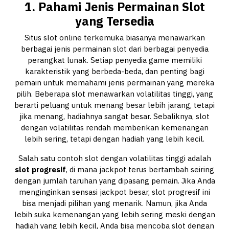
1.
Pahami Jenis Permainan Slot
yang Tersedia
Situs slot online terkemuka biasanya menawarkan
berbagai jenis permainan slot dari berbagai penyedia
perangkat lunak. Setiap penyedia game memiliki
karakteristik yang berbeda-beda, dan penting bagi
pemain untuk memahami jenis permainan yang mereka
pilih. Beberapa slot menawarkan volatilitas tinggi, yang
berarti peluang untuk menang besar lebih jarang, tetapi
jika menang, hadiahnya sangat besar. Sebaliknya, slot
dengan volatilitas rendah memberikan kemenangan
lebih sering, tetapi dengan hadiah yang lebih kecil.
Salah satu contoh slot dengan volatilitas tinggi adalah
slot progresif
, di mana jackpot terus bertambah seiring
dengan jumlah taruhan yang dipasang pemain. Jika Anda
menginginkan sensasi jackpot besar, slot progresif ini
bisa menjadi pilihan yang menarik. Namun, jika Anda
lebih suka kemenangan yang lebih sering meski dengan
hadiah yang lebih kecil, Anda bisa mencoba slot dengan