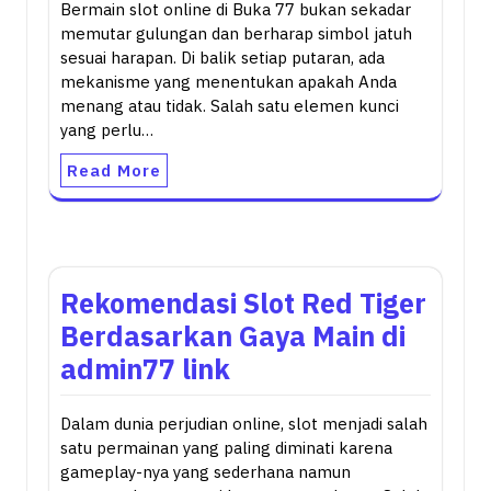
Bermain slot online di Buka 77 bukan sekadar
memutar gulungan dan berharap simbol jatuh
sesuai harapan. Di balik setiap putaran, ada
mekanisme yang menentukan apakah Anda
menang atau tidak. Salah satu elemen kunci
yang perlu…
Read More
Rekomendasi Slot Red Tiger
Berdasarkan Gaya Main di
admin77 link
Dalam dunia perjudian online, slot menjadi salah
satu permainan yang paling diminati karena
gameplay-nya yang sederhana namun