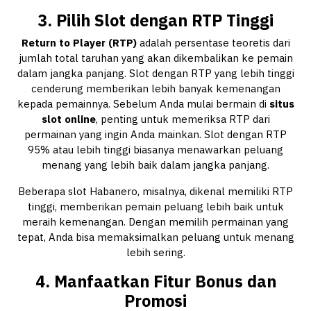
3.
Pilih Slot dengan RTP Tinggi
Return to Player (RTP)
adalah persentase teoretis dari
jumlah total taruhan yang akan dikembalikan ke pemain
dalam jangka panjang. Slot dengan RTP yang lebih tinggi
cenderung memberikan lebih banyak kemenangan
kepada pemainnya. Sebelum Anda mulai bermain di
situs
slot online
, penting untuk memeriksa RTP dari
permainan yang ingin Anda mainkan. Slot dengan RTP
95% atau lebih tinggi biasanya menawarkan peluang
menang yang lebih baik dalam jangka panjang.
Beberapa slot Habanero, misalnya, dikenal memiliki RTP
tinggi, memberikan pemain peluang lebih baik untuk
meraih kemenangan. Dengan memilih permainan yang
tepat, Anda bisa memaksimalkan peluang untuk menang
lebih sering.
4.
Manfaatkan Fitur Bonus dan
Promosi