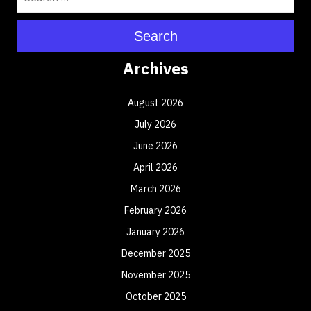
Search
Archives
August 2026
July 2026
June 2026
April 2026
March 2026
February 2026
January 2026
December 2025
November 2025
October 2025