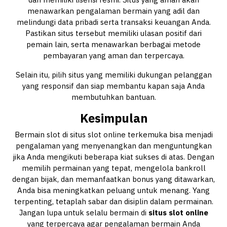
menawarkan pengalaman bermain yang adil dan
melindungi data pribadi serta transaksi keuangan Anda.
Pastikan situs tersebut memiliki ulasan positif dari
pemain lain, serta menawarkan berbagai metode
pembayaran yang aman dan terpercaya.
Selain itu, pilih situs yang memiliki dukungan pelanggan
yang responsif dan siap membantu kapan saja Anda
membutuhkan bantuan.
Kesimpulan
Bermain slot di situs slot online terkemuka bisa menjadi
pengalaman yang menyenangkan dan menguntungkan
jika Anda mengikuti beberapa kiat sukses di atas. Dengan
memilih permainan yang tepat, mengelola bankroll
dengan bijak, dan memanfaatkan bonus yang ditawarkan,
Anda bisa meningkatkan peluang untuk menang. Yang
terpenting, tetaplah sabar dan disiplin dalam permainan.
Jangan lupa untuk selalu bermain di
situs slot online
yang terpercaya agar pengalaman bermain Anda