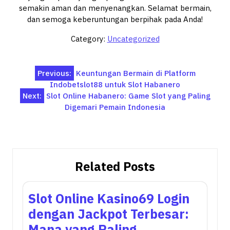
semakin aman dan menyenangkan. Selamat bermain,
dan semoga keberuntungan berpihak pada Anda!
Category:
Uncategorized
Post
Previous:
Keuntungan Bermain di Platform
Indobetslot88 untuk Slot Habanero
navigation
Next:
Slot Online Habanero: Game Slot yang Paling
Digemari Pemain Indonesia
Related Posts
Slot Online Kasino69 Login
dengan Jackpot Terbesar:
Mana yang Paling