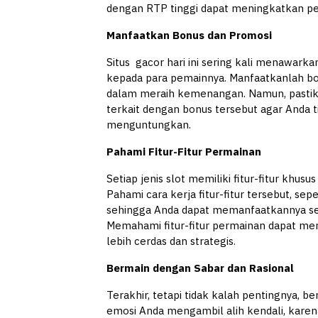
dengan RTP tinggi dapat meningkatkan p
Manfaatkan Bonus dan Promosi
Situs gacor hari ini sering kali menawar
kepada para pemainnya. Manfaatkanlah bo
dalam meraih kemenangan. Namun, pastik
terkait dengan bonus tersebut agar Anda 
menguntungkan.
Pahami Fitur-Fitur Permainan
Setiap jenis slot memiliki fitur-fitur khus
Pahami cara kerja fitur-fitur tersebut, sep
sehingga Anda dapat memanfaatkannya s
Memahami fitur-fitur permainan dapat m
lebih cerdas dan strategis.
Bermain dengan Sabar dan Rasional
Terakhir, tetapi tidak kalah pentingnya, b
emosi Anda mengambil alih kendali, kare