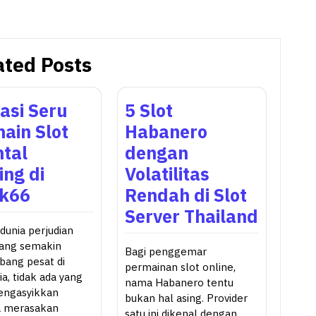
ated Posts
asi Seru
5 Slot
ain Slot
Habanero
ntal
dengan
ng di
Volatilitas
ak66
Rendah di Slot
Server Thailand
unia perjudian
yang semakin
Bagi penggemar
ang pesat di
permainan slot online,
a, tidak ada yang
nama Habanero tentu
engasyikkan
bukan hal asing. Provider
a merasakan
satu ini dikenal dengan