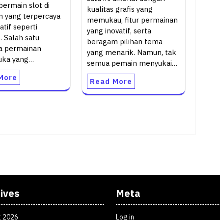
bermain slot di
kualitas grafis yang
m yang terpercaya
memukau, fitur permainan
atif seperti
yang inovatif, serta
. Salah satu
beragam pilihan tema
a permainan
yang menarik. Namun, tak
uka yang…
semua pemain menyukai…
More
Read More
ives
Meta
t 2026
Log in