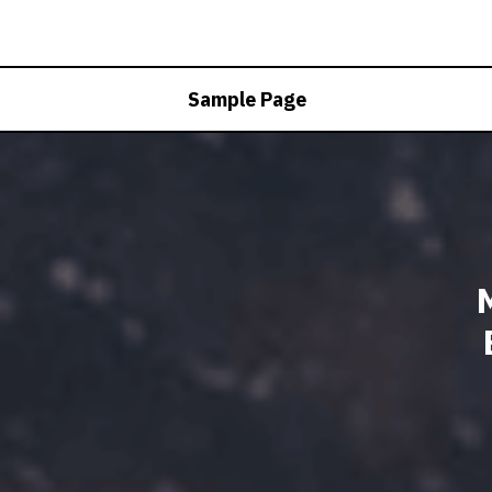
Skip
to
content
Sample Page