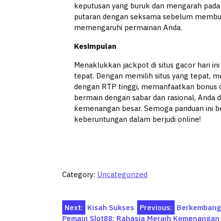
keputusan yang buruk dan mengarah pada k
putaran dengan seksama sebelum membuat
memengaruhi permainan Anda.
Kesimpulan
Menaklukkan jackpot di situs gacor hari 
tepat. Dengan memilih situs yang tepat, 
dengan RTP tinggi, memanfaatkan bonus d
bermain dengan sabar dan rasional, Anda
kemenangan besar. Semoga panduan ini be
keberuntungan dalam berjudi online!
Category:
Uncategorized
Post
Next:
Kisah Sukses
Previous:
Berkembang 
Pemain Slot88: Rahasia Meraih Kemenangan