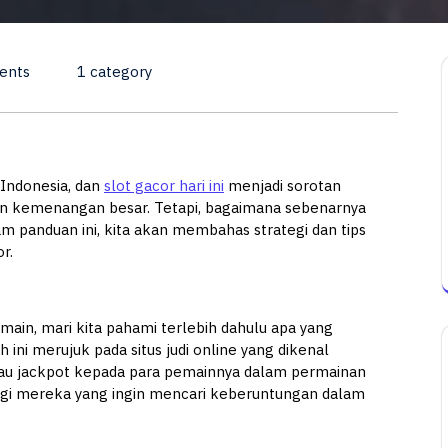
ents
1 category
 Indonesia, dan
slot gacor hari ini
menjadi sorotan
kan kemenangan besar. Tetapi, bagaimana sebenarnya
am panduan ini, kita akan membahas strategi dan tips
r.
ain, mari kita pahami terlebih dahulu apa yang
ah ini merujuk pada situs judi online yang dikenal
u jackpot kepada para pemainnya dalam permainan
a bagi mereka yang ingin mencari keberuntungan dalam