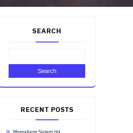
SEARCH
Search
RECENT POSTS
Memahami Sistem Hit