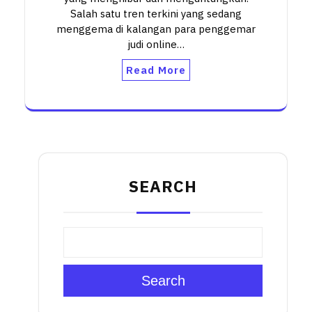
Salah satu tren terkini yang sedang
menggema di kalangan para penggemar
judi online…
Read More
SEARCH
Search