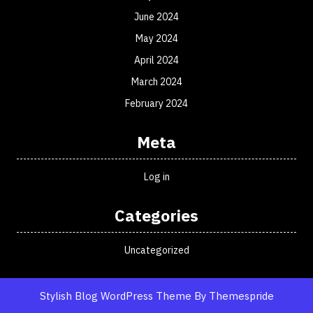
June 2024
May 2024
April 2024
March 2024
February 2024
Meta
Log in
Categories
Uncategorized
Stylish Blog WordPress Theme
By Themespride