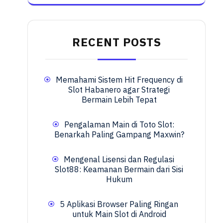
RECENT POSTS
Memahami Sistem Hit Frequency di
Slot Habanero agar Strategi
Bermain Lebih Tepat
Pengalaman Main di Toto Slot:
Benarkah Paling Gampang Maxwin?
Mengenal Lisensi dan Regulasi
Slot88: Keamanan Bermain dari Sisi
Hukum
5 Aplikasi Browser Paling Ringan
untuk Main Slot di Android