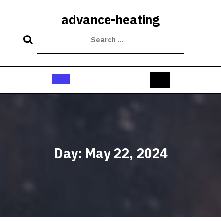
Skip
to
advance-heating
content
Open
Button
Day:
May 22, 2024