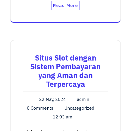
Read More
Situs Slot dengan
Sistem Pembayaran
yang Aman dan
Terpercaya
22 May, 2024
admin
0 Comments
Uncategorized
12:03 am