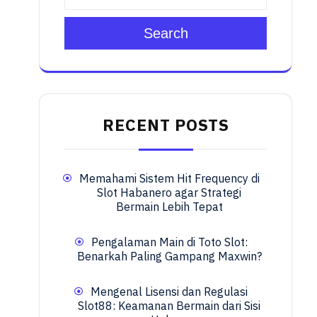
Search
RECENT POSTS
Memahami Sistem Hit Frequency di
Slot Habanero agar Strategi
Bermain Lebih Tepat
Pengalaman Main di Toto Slot:
Benarkah Paling Gampang Maxwin?
Mengenal Lisensi dan Regulasi
Slot88: Keamanan Bermain dari Sisi