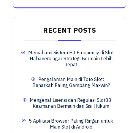
RECENT POSTS
Memahami Sistem Hit Frequency di Slot
Habanero agar Strategi Bermain Lebih
Tepat
Pengalaman Main di Toto Slot:
Benarkah Paling Gampang Maxwin?
Mengenal Lisensi dan Regulasi Slot88:
Keamanan Bermain dari Sisi Hukum
5 Aplikasi Browser Paling Ringan untuk
Main Slot di Android