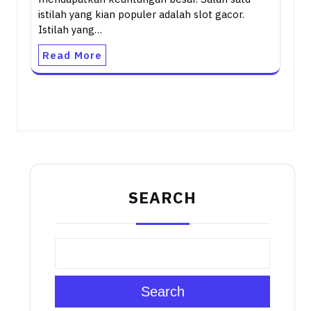
istilah yang kian populer adalah slot gacor.
Istilah yang…
Read More
SEARCH
Search