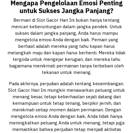
Mengapa Pengelolaan Emosi Penting
untuk Sukses Jangka Panjang?
Bermain di Slot Gacor Hari Ini bukan hanya tentang
mencari keberuntungan dalam jangka pendek. Untuk
sukses dalam jangka panjang, Anda harus mampu
mengelola emosi Anda dengan baik. Pemain yang
berhasil adalah mereka yang tahu kapan harus
melangkah maju dan kapan harus berhenti. Mereka tidak
tergoda untuk mengejar kerugian, dan mereka tahu
bagaimana menikmati permainan tanpa terbebani oleh
tekanan untuk menang.
Pada akhirnya, perjudian adalah tentang keseimbangan.
Slot Gacor Hari Ini mungkin menawarkan peluang untuk
menang besar, tetapi keberhasilan sejati datang dari
kemampuan untuk tetap tenang, berpikir jernih, dan
menikmati setiap momen dalam permainan. Dengan
mengelola emosi Anda dengan baik, Anda tidak hanya
meningkatkan peluang Anda untuk menang, tetapi juga
memastikan bahwa perjudian tetap menjadi aktivitas