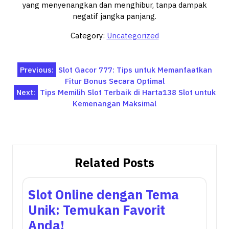
yang menyenangkan dan menghibur, tanpa dampak
negatif jangka panjang.
Category:
Uncategorized
Post
Previous:
Slot Gacor 777: Tips untuk Memanfaatkan
Fitur Bonus Secara Optimal
navigation
Next:
Tips Memilih Slot Terbaik di Harta138 Slot untuk
Kemenangan Maksimal
Related Posts
Slot Online dengan Tema
Unik: Temukan Favorit
Anda!