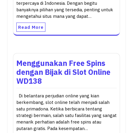
terpercaya di Indonesia. Dengan begitu
banyaknya pilihan yang tersedia, penting untuk
mengetahui situs mana yang dapat…
Read More
Menggunakan Free Spins
dengan Bijak di Slot Online
WD138
Di belantara perjudian online yang kian
berkembang, slot online telah menjadi salah
satu primadona. Ketika berbicara tentang
strategi bermain, salah satu fasilitas yang sangat
menarik perhatian adalah free spins atau
putaran gratis. Pada kesempatan…