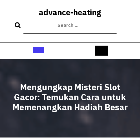
Skip
to
advance-heating
content
Open
Button
Mengungkap Misteri Slot
Gacor: Temukan Cara untuk
Memenangkan Hadiah Besar