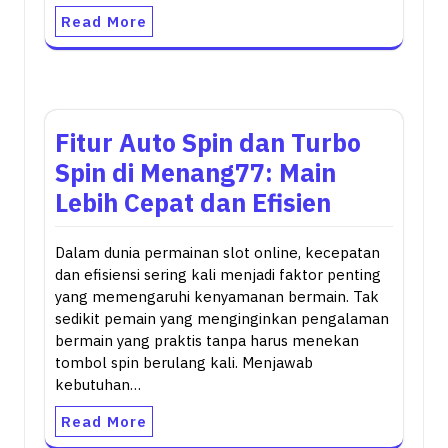
Read More
Fitur Auto Spin dan Turbo
Spin di Menang77: Main
Lebih Cepat dan Efisien
Dalam dunia permainan slot online, kecepatan
dan efisiensi sering kali menjadi faktor penting
yang memengaruhi kenyamanan bermain. Tak
sedikit pemain yang menginginkan pengalaman
bermain yang praktis tanpa harus menekan
tombol spin berulang kali. Menjawab
kebutuhan…
Read More