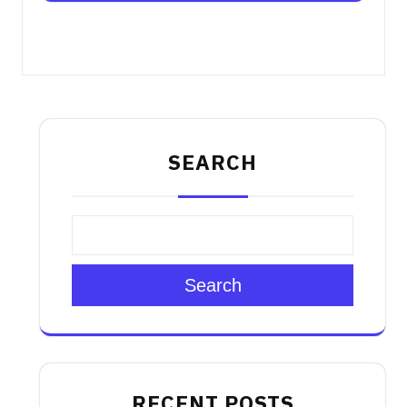
SEARCH
Search
RECENT POSTS