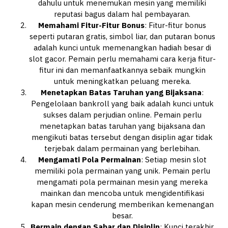
dahulu untuk menemukan mesin yang memiliki
reputasi bagus dalam hal pembayaran.
Memahami Fitur-Fitur Bonus
: Fitur-fitur bonus
seperti putaran gratis, simbol liar, dan putaran bonus
adalah kunci untuk memenangkan hadiah besar di
slot gacor. Pemain perlu memahami cara kerja fitur-
fitur ini dan memanfaatkannya sebaik mungkin
untuk meningkatkan peluang mereka.
Menetapkan Batas Taruhan yang Bijaksana
:
Pengelolaan bankroll yang baik adalah kunci untuk
sukses dalam perjudian online. Pemain perlu
menetapkan batas taruhan yang bijaksana dan
mengikuti batas tersebut dengan disiplin agar tidak
terjebak dalam permainan yang berlebihan.
Mengamati Pola Permainan
: Setiap mesin slot
memiliki pola permainan yang unik. Pemain perlu
mengamati pola permainan mesin yang mereka
mainkan dan mencoba untuk mengidentifikasi
kapan mesin cenderung memberikan kemenangan
besar.
Bermain dengan Sabar dan Disiplin
: Kunci terakhir