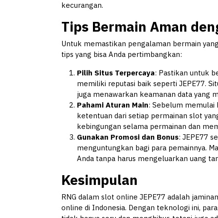
kecurangan.
Tips Bermain Aman de
Untuk memastikan pengalaman bermain yang o
tips yang bisa Anda pertimbangkan:
Pilih Situs Terpercaya
: Pastikan untuk b
memiliki reputasi baik seperti JEPE77. Si
juga menawarkan keamanan data yang m
Pahami Aturan Main
: Sebelum memulai 
ketentuan dari setiap permainan slot y
kebingungan selama permainan dan me
Gunakan Promosi dan Bonus
: JEPE77 s
menguntungkan bagi para pemainnya. Ma
Anda tanpa harus mengeluarkan uang ta
Kesimpulan
RNG dalam slot online JEPE77 adalah jamina
online di Indonesia. Dengan teknologi ini, 