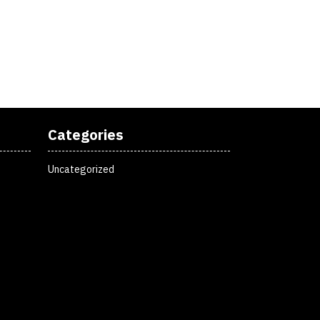
Categories
Uncategorized