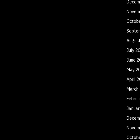
Decem
Novem
Octob
Septe
Augus
July 2
June 2
May 2
April 
March
Februa
Januar
Decem
Novem
Octob