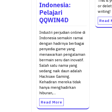
This is y
Indonesia:
or delet
Pelajari
writing!
QQWIN4D
Read 
Industri perjudian online di
Indonesia semakin ramai
dengan hadirnya berbagai
penyedia game yang
menawarkan pengalaman
bermain seru dan inovatif.
Salah satu nama yang
sedang naik daun adalah
Hacksaw Gaming.
Kehadiran mereka tidak
hanya menghadirkan
hiburan,…
Read More