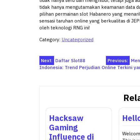
tidak hanya seru dan menghibur, tetapi juga 
tidak hanya mengutamakan keamanan data dan
pilihan permainan slot Habanero yang menarik
sensasi taruhan online yang berkualitas di J
oleh teknologi RNG ini!
Category:
Uncategorized
Post
Next:
Daftar Slot88
Previous:
Men
Indonesia: Trend Perjudian Online Terkini y
navigation
Rel
Hacksaw
Hell
Gaming
Welcome
Influence di