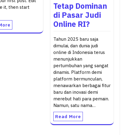
our first post. Edit
Tetap Dominan
e it, then start
di Pasar Judi
Online RI?
More
Tahun 2025 baru saja
dimulai, dan dunia judi
online di Indonesia terus
menunjukkan
pertumbuhan yang sangat
dinamis. Platform demi
platform bermunculan,
menawarkan berbagai fitur
baru dan inovasi demi
merebut hati para pemain.
Namun, satu nama…
Read More