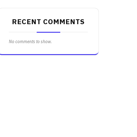
RECENT COMMENTS
No comments to show.