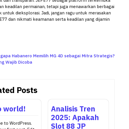
adil dan transparan. JEPE77 sebagai platform terkemuka
 keadilan permainan, tetapi juga menawarkan berbagai
 untuk dieksplorasi. Jadi, jangan ragu untuk merasakan
EPE77 dan nikmati keamanan serta keadilan yang dijamin
gapa Habanero Memilih MG 4D sebagai Mitra Strategis?
ang Wajib Dicoba
ated Posts
o world!
Analisis Tren
2025: Apakah
 to WordPress.
Slot 88 JP