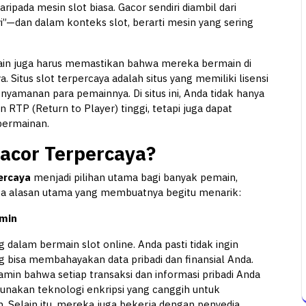
pada mesin slot biasa. Gacor sendiri diambil dari
i”—dan dalam konteks slot, berarti mesin yang sering
main juga harus memastikan bahwa mereka bermain di
. Situs slot terpercaya adalah situs yang memiliki lisensi
manan para pemainnya. Di situs ini, Anda tidak hanya
RTP (Return to Player) tinggi, tetapi juga dapat
permainan.
acor Terpercaya?
ercaya
menjadi pilihan utama bagi banyak pemain,
apa alasan utama yang membuatnya begitu menarik:
amin
dalam bermain slot online. Anda pasti tidak ingin
ng bisa membahayakan data pribadi dan finansial Anda.
min bahwa setiap transaksi dan informasi pribadi Anda
unakan teknologi enkripsi yang canggih untuk
 Selain itu, mereka juga bekerja dengan penyedia