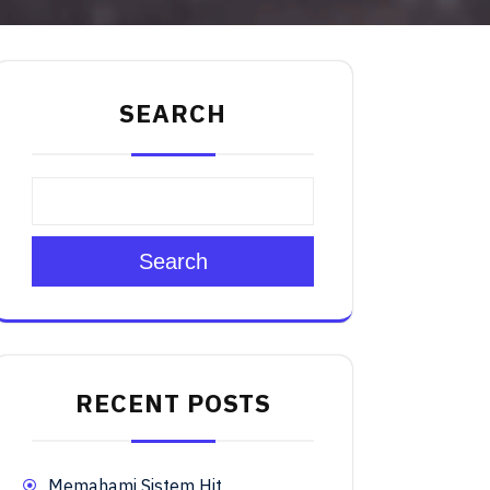
SEARCH
Search
RECENT POSTS
Memahami Sistem Hit