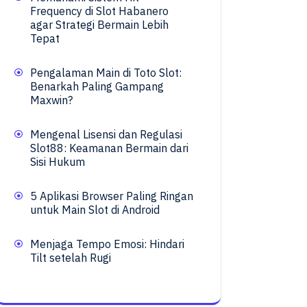
Frequency di Slot Habanero
agar Strategi Bermain Lebih
Tepat
Pengalaman Main di Toto Slot:
Benarkah Paling Gampang
Maxwin?
Mengenal Lisensi dan Regulasi
Slot88: Keamanan Bermain dari
Sisi Hukum
5 Aplikasi Browser Paling Ringan
untuk Main Slot di Android
Menjaga Tempo Emosi: Hindari
Tilt setelah Rugi