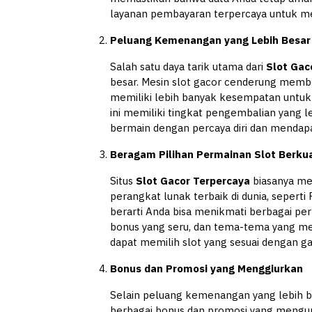
layanan pembayaran terpercaya untuk me
Peluang Kemenangan yang Lebih Besar
Salah satu daya tarik utama dari
Slot Gac
besar. Mesin slot gacor cenderung membe
memiliki lebih banyak kesempatan untuk 
ini memiliki tingkat pengembalian yang 
bermain dengan percaya diri dan mendap
Beragam Pilihan Permainan Slot Berkua
Situs
Slot Gacor Terpercaya
biasanya me
perangkat lunak terbaik di dunia, seperti
berarti Anda bisa menikmati berbagai per
bonus yang seru, dan tema-tema yang men
dapat memilih slot yang sesuai dengan g
Bonus dan Promosi yang Menggiurkan
Selain peluang kemenangan yang lebih be
berbagai bonus dan promosi yang mengu