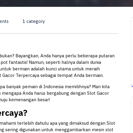
ents
1 category
 bukan? Bayangkan, Anda hanya perlu beberapa putaran
ot fantastis! Namun, seperti halnya dalam dunia
 untuk bermain adalah kunci utama untuk meraih
ot Gacor Terpercaya sebagai tempat Anda bermain.
a banyak pemain di Indonesia memilihnya? Mari kita
n mengapa Anda harus bergabung dengan Slot Gacor
nuju kemenangan besar!
ercaya?
mahami terlebih dahulu apa yang dimaksud dengan Slot
 yang sering digunakan untuk menggambarkan mesin slot