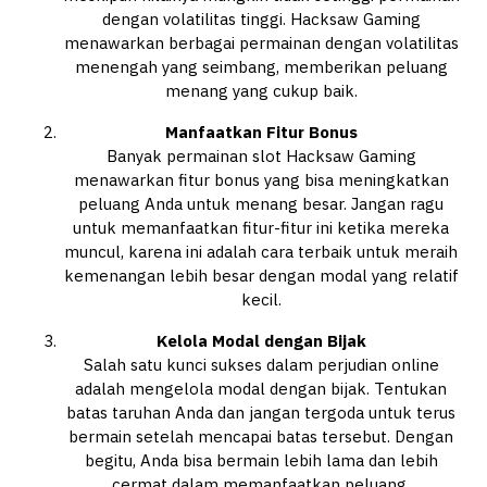
dengan volatilitas tinggi. Hacksaw Gaming
menawarkan berbagai permainan dengan volatilitas
menengah yang seimbang, memberikan peluang
menang yang cukup baik.
Manfaatkan Fitur Bonus
Banyak permainan slot Hacksaw Gaming
menawarkan fitur bonus yang bisa meningkatkan
peluang Anda untuk menang besar. Jangan ragu
untuk memanfaatkan fitur-fitur ini ketika mereka
muncul, karena ini adalah cara terbaik untuk meraih
kemenangan lebih besar dengan modal yang relatif
kecil.
Kelola Modal dengan Bijak
Salah satu kunci sukses dalam perjudian online
adalah mengelola modal dengan bijak. Tentukan
batas taruhan Anda dan jangan tergoda untuk terus
bermain setelah mencapai batas tersebut. Dengan
begitu, Anda bisa bermain lebih lama dan lebih
cermat dalam memanfaatkan peluang.