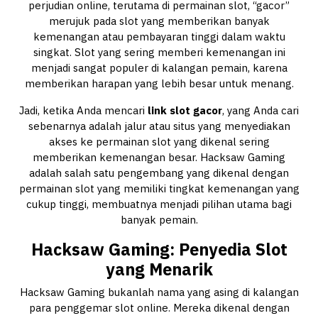
perjudian online, terutama di permainan slot, “gacor”
merujuk pada slot yang memberikan banyak
kemenangan atau pembayaran tinggi dalam waktu
singkat. Slot yang sering memberi kemenangan ini
menjadi sangat populer di kalangan pemain, karena
memberikan harapan yang lebih besar untuk menang.
Jadi, ketika Anda mencari
link slot gacor
, yang Anda cari
sebenarnya adalah jalur atau situs yang menyediakan
akses ke permainan slot yang dikenal sering
memberikan kemenangan besar. Hacksaw Gaming
adalah salah satu pengembang yang dikenal dengan
permainan slot yang memiliki tingkat kemenangan yang
cukup tinggi, membuatnya menjadi pilihan utama bagi
banyak pemain.
Hacksaw Gaming: Penyedia Slot
yang Menarik
Hacksaw Gaming bukanlah nama yang asing di kalangan
para penggemar slot online. Mereka dikenal dengan