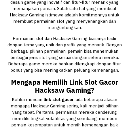
desain game yang inovatif dan fitur-fitur menarik yang
memanjakan pemain. Salah satu hal yang membuat
Hacksaw Gaming istimewa adalah komitmennya untuk
membuat permainan slot yang menyenangkan dan
menguntungkan.
Permainan slot dari Hacksaw Gaming biasanya hadir
dengan tema yang unik dan grafik yang menarik. Dengan
berbagai pilihan permainan, pemain bisa menemukan
berbagai jenis slot yang sesuai dengan selera mereka.
Beberapa game mereka bahkan dilengkapi dengan fitur
bonus yang bisa meningkatkan peluang kemenangan.
Mengapa Memilih Link Slot Gacor
Hacksaw Gaming?
Ketika mencari
link slot gacor
, ada beberapa alasan
mengapa Hacksaw Gaming sering kali menjadi pilihan
yang tepat. Pertama, permainan mereka cenderung
memiliki tingkat volatilitas yang seimbang, memberi
pemain kesempatan untuk meraih kemenangan baik