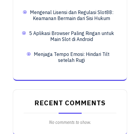
Mengenal Lisensi dan Regulasi Slot88:
Keamanan Bermain dari Sisi Hukum
5 Aplikasi Browser Paling Ringan untuk
Main Slot di Android
Menjaga Tempo Emosi: Hindari Tilt
setelah Rugi
RECENT COMMENTS
No comments to show.