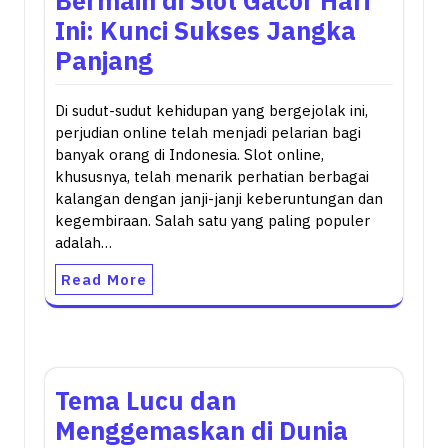
Bermain di Slot Gacor Hari
Ini: Kunci Sukses Jangka
Panjang
Di sudut-sudut kehidupan yang bergejolak ini,
perjudian online telah menjadi pelarian bagi
banyak orang di Indonesia. Slot online,
khususnya, telah menarik perhatian berbagai
kalangan dengan janji-janji keberuntungan dan
kegembiraan. Salah satu yang paling populer
adalah…
Read More
Tema Lucu dan
Menggemaskan di Dunia