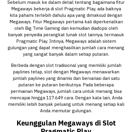
Sebelum masuk ke dalam detail tentang bagaimana fitur
Megaways bekerja di slot Pragmatic Play, ada baiknya
kita pahami terlebih dahulu apa yang dimaksud dengan
Megaways. Fitur Megaways pertama kali diperkenalkan
oleh Big Time Gaming dan kemudian diadopsi oleh
banyak penyedia perangkat lunak slot lainnya, termasuk
Pragmatic Play. Intinya, Megaways adalah sistem
gulungan yang dapat menghasilkan jumlah cara menang
yang sangat banyak dalam setiap putaran.
Berbeda dengan slot tradisional yang memiliki jumlah
paylines tetap, slot dengan Megaways menawarkan
jumlah paylines yang dinamis dan bervariasi dari satu
putaran ke putaran berikutnya. Pada beberapa
permainan Megaways, jumlah cara untuk menang bisa
mencapai hingga 117.649 cara. Dengan kata lain, Anda
memiliki lebih banyak peluang untuk menang setiap kali
Anda memutar gulungan.
Keunggulan Megaways di Slot
Pragmatic Play