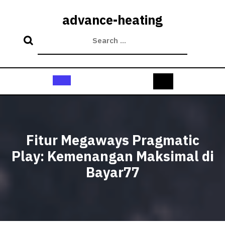
Skip
to
advance-heating
content
Open
Button
Fitur Megaways Pragmatic
Play: Kemenangan Maksimal di
Bayar77