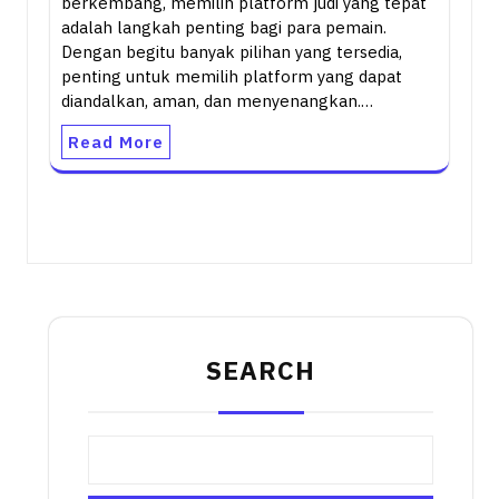
berkembang, memilih platform judi yang tepat
adalah langkah penting bagi para pemain.
Dengan begitu banyak pilihan yang tersedia,
penting untuk memilih platform yang dapat
diandalkan, aman, dan menyenangkan.…
Read More
SEARCH