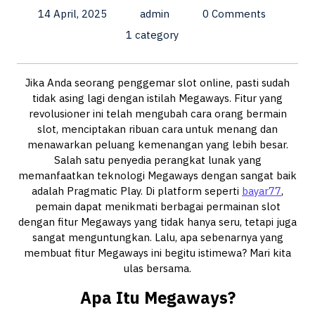
14 April, 2025
admin
0 Comments
1 category
Jika Anda seorang penggemar slot online, pasti sudah
tidak asing lagi dengan istilah Megaways. Fitur yang
revolusioner ini telah mengubah cara orang bermain
slot, menciptakan ribuan cara untuk menang dan
menawarkan peluang kemenangan yang lebih besar.
Salah satu penyedia perangkat lunak yang
memanfaatkan teknologi Megaways dengan sangat baik
adalah Pragmatic Play. Di platform seperti
bayar77
,
pemain dapat menikmati berbagai permainan slot
dengan fitur Megaways yang tidak hanya seru, tetapi juga
sangat menguntungkan. Lalu, apa sebenarnya yang
membuat fitur Megaways ini begitu istimewa? Mari kita
ulas bersama.
Apa Itu Megaways?