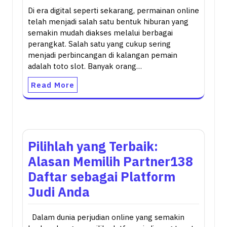
Di era digital seperti sekarang, permainan online
telah menjadi salah satu bentuk hiburan yang
semakin mudah diakses melalui berbagai
perangkat. Salah satu yang cukup sering
menjadi perbincangan di kalangan pemain
adalah toto slot. Banyak orang…
Read More
Pilihlah yang Terbaik:
Alasan Memilih Partner138
Daftar sebagai Platform
Judi Anda
Dalam dunia perjudian online yang semakin