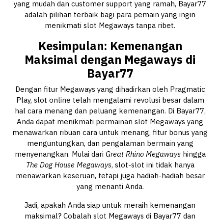
yang mudah dan customer support yang ramah, Bayar77
adalah pilihan terbaik bagi para pemain yang ingin
menikmati slot Megaways tanpa ribet.
Kesimpulan: Kemenangan
Maksimal dengan Megaways di
Bayar77
Dengan fitur Megaways yang dihadirkan oleh Pragmatic
Play, slot online telah mengalami revolusi besar dalam
hal cara menang dan peluang kemenangan. Di Bayar77,
Anda dapat menikmati permainan slot Megaways yang
menawarkan ribuan cara untuk menang, fitur bonus yang
menguntungkan, dan pengalaman bermain yang
menyenangkan. Mulai dari
Great Rhino Megaways
hingga
The Dog House Megaways
, slot-slot ini tidak hanya
menawarkan keseruan, tetapi juga hadiah-hadiah besar
yang menanti Anda.
Jadi, apakah Anda siap untuk meraih kemenangan
maksimal? Cobalah slot Megaways di Bayar77 dan