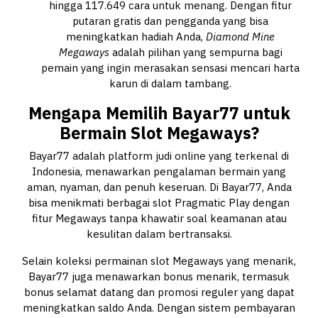
hingga 117.649 cara untuk menang. Dengan fitur
putaran gratis dan pengganda yang bisa
meningkatkan hadiah Anda,
Diamond Mine
Megaways
adalah pilihan yang sempurna bagi
pemain yang ingin merasakan sensasi mencari harta
karun di dalam tambang.
Mengapa Memilih Bayar77 untuk
Bermain Slot Megaways?
Bayar77 adalah platform judi online yang terkenal di
Indonesia, menawarkan pengalaman bermain yang
aman, nyaman, dan penuh keseruan. Di Bayar77, Anda
bisa menikmati berbagai slot Pragmatic Play dengan
fitur Megaways tanpa khawatir soal keamanan atau
kesulitan dalam bertransaksi.
Selain koleksi permainan slot Megaways yang menarik,
Bayar77 juga menawarkan bonus menarik, termasuk
bonus selamat datang dan promosi reguler yang dapat
meningkatkan saldo Anda. Dengan sistem pembayaran