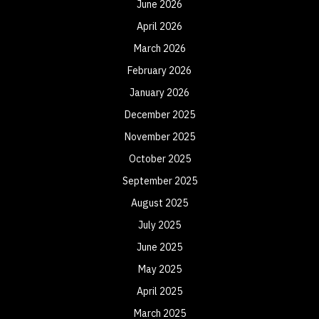
June 2026
April 2026
March 2026
February 2026
January 2026
December 2025
November 2025
October 2025
September 2025
August 2025
July 2025
June 2025
May 2025
April 2025
March 2025