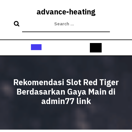
Skip
to
advance-heating
content
Open
Button
Rekomendasi Slot Red Tiger
Berdasarkan Gaya Main di
admin77 link