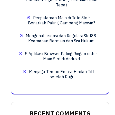
Tepat
Pengalaman Main di Toto Slot:
Benarkah Paling Gampang Maxwin?
Mengenal Lisensi dan Regulasi Slot88:
Keamanan Bermain dari Sisi Hukum
5 Aplikasi Browser Paling Ringan untuk
Main Slot di Android
Menjaga Tempo Emosi: Hindari Tilt
setelah Rugi
RECENT COMMENTS