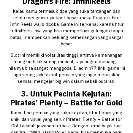
Dragon’s Fire: InfiniReels
Kalau kamu termasuk tipe yang suka tantangan dan
selalu mengincar jackpot besar, maka Dragon’s Fire:
InfiniReels wajib dicoba. Game ini terkenal karena fitur
InfiniReels-nya yang bisa memperluas gulungan tanpa
batas, memberikan peluang kemenangan yang sangat
besar.
Slot ini memiliki volatilitas tinggi, artinya kemenangan
mungkin tidak sering muncul, tapi begitu menang—
nilainya bisa sangat menggoda. Di admin77 link, game ini
juga sering jadi favorit pemain yang ingin merasakan
sensasi mengejar big win dalam sekali putaran.
3. Untuk Pecinta Kejutan:
Pirates’ Plenty – Battle for Gold
Kamu tipe pemain yang suka kejutan, fitur bonus yang
unik, dan visual yang seru? Pirates’ Plenty – Battle for
Gold adalah jawaban terbaik. Dengan tema bajak laut
dan fitur “Wild Island Row”, kamu bisa membuka baris