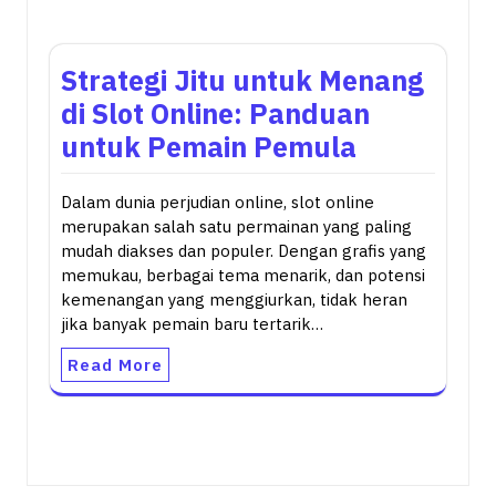
Strategi Jitu untuk Menang
di Slot Online: Panduan
untuk Pemain Pemula
Dalam dunia perjudian online, slot online
merupakan salah satu permainan yang paling
mudah diakses dan populer. Dengan grafis yang
memukau, berbagai tema menarik, dan potensi
kemenangan yang menggiurkan, tidak heran
jika banyak pemain baru tertarik…
Read More