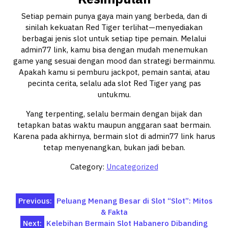
Setiap pemain punya gaya main yang berbeda, dan di
sinilah kekuatan Red Tiger terlihat—menyediakan
berbagai jenis slot untuk setiap tipe pemain. Melalui
admin77 link, kamu bisa dengan mudah menemukan
game yang sesuai dengan mood dan strategi bermainmu.
Apakah kamu si pemburu jackpot, pemain santai, atau
pecinta cerita, selalu ada slot Red Tiger yang pas
untukmu.
Yang terpenting, selalu bermain dengan bijak dan
tetapkan batas waktu maupun anggaran saat bermain.
Karena pada akhirnya, bermain slot di admin77 link harus
tetap menyenangkan, bukan jadi beban.
Category:
Uncategorized
Post
Previous:
Peluang Menang Besar di Slot “Slot”: Mitos
& Fakta
navigation
Next:
Kelebihan Bermain Slot Habanero Dibanding