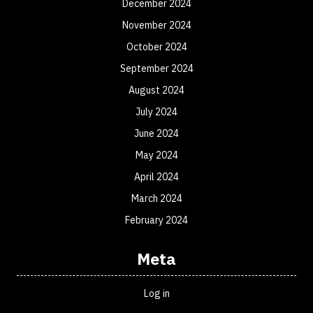
December 2024
November 2024
October 2024
September 2024
August 2024
July 2024
June 2024
May 2024
April 2024
March 2024
February 2024
Meta
Log in