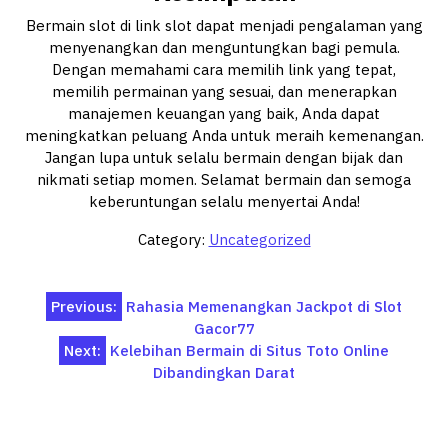
Bermain slot di link slot dapat menjadi pengalaman yang
menyenangkan dan menguntungkan bagi pemula.
Dengan memahami cara memilih link yang tepat,
memilih permainan yang sesuai, dan menerapkan
manajemen keuangan yang baik, Anda dapat
meningkatkan peluang Anda untuk meraih kemenangan.
Jangan lupa untuk selalu bermain dengan bijak dan
nikmati setiap momen. Selamat bermain dan semoga
keberuntungan selalu menyertai Anda!
Category:
Uncategorized
Post
Previous:
Rahasia Memenangkan Jackpot di Slot
Gacor77
navigation
Next:
Kelebihan Bermain di Situs Toto Online
Dibandingkan Darat