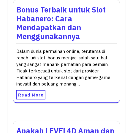
Bonus Terbaik untuk Slot
Habanero: Cara
Mendapatkan dan
Menggunakannya
Dalam dunia permainan online, terutama di
ranah judi slot, bonus menjadi salah satu hal
yang sangat menarik perhatian para pemain.
Tidak terkecuali untuk slot dari provider
Habanero yang terkenal dengan game-game
inovatif dan peluang menang…
Read More
Apakah LEVEL4D Aman dan