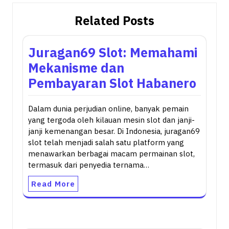
Related Posts
Juragan69 Slot: Memahami
Mekanisme dan
Pembayaran Slot Habanero
Dalam dunia perjudian online, banyak pemain
yang tergoda oleh kilauan mesin slot dan janji-
janji kemenangan besar. Di Indonesia, juragan69
slot telah menjadi salah satu platform yang
menawarkan berbagai macam permainan slot,
termasuk dari penyedia ternama…
Read More