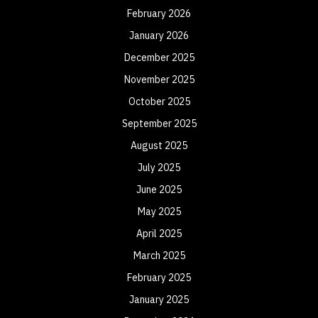
February 2026
January 2026
December 2025
November 2025
October 2025
September 2025
August 2025
July 2025
June 2025
May 2025
April 2025
March 2025
February 2025
January 2025