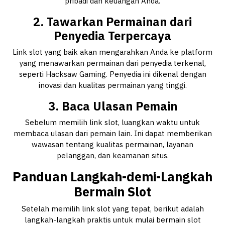
pribadi dan keuangan Anda.
2. Tawarkan Permainan dari
Penyedia Terpercaya
Link slot yang baik akan mengarahkan Anda ke platform
yang menawarkan permainan dari penyedia terkenal,
seperti Hacksaw Gaming. Penyedia ini dikenal dengan
inovasi dan kualitas permainan yang tinggi.
3. Baca Ulasan Pemain
Sebelum memilih link slot, luangkan waktu untuk
membaca ulasan dari pemain lain. Ini dapat memberikan
wawasan tentang kualitas permainan, layanan
pelanggan, dan keamanan situs.
Panduan Langkah-demi-Langkah
Bermain Slot
Setelah memilih link slot yang tepat, berikut adalah
langkah-langkah praktis untuk mulai bermain slot