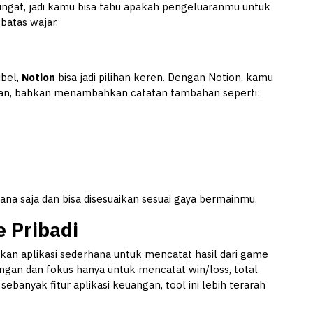
engingat, jadi kamu bisa tahu apakah pengeluaranmu untuk
batas wajar.
ibel,
Notion
bisa jadi pilihan keren. Dengan Notion, kamu
inan, bahkan menambahkan catatan tambahan seperti:
ana saja dan bisa disesuaikan sesuai gaya bermainmu.
e Pribadi
n aplikasi sederhana untuk mencatat hasil dari game
 ringan dan fokus hanya untuk mencatat win/loss, total
sebanyak fitur aplikasi keuangan, tool ini lebih terarah