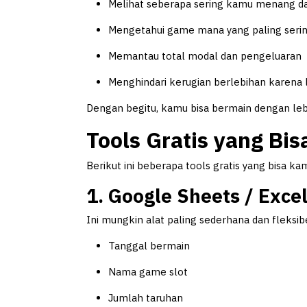
Melihat seberapa sering kamu menang d
Mengetahui game mana yang paling sering
Memantau total modal dan pengeluaran
Menghindari kerugian berlebihan karena 
Dengan begitu, kamu bisa bermain dengan lebih
Tools Gratis yang B
Berikut ini beberapa tools gratis yang bisa k
1.
Google Sheets / Excel
Ini mungkin alat paling sederhana dan fleksi
Tanggal bermain
Nama game slot
Jumlah taruhan