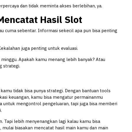
erpercaya dan tidak meminta akses berlebihan, ya.
encatat Hasil Slot
lau cuma sebentar. Informasi sekecil apa pun bisa penting
kalahan juga penting untuk evaluasi.
iap minggu. Apakah kamu menang lebih banyak? Atau
 strategi.
 kamu tidak bisa punya strategi. Dengan bantuan tools
plikasi keuangan, kamu bisa mengatur permainanmu
ya untuk mengontrol pengeluaran, tapi juga bisa memberi
.
. Tapi lebih menyenangkan lagi kalau kamu bisa
, mulai biasakan mencatat hasil main kamu dan main