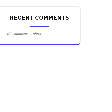
RECENT COMMENTS
No comments to show.