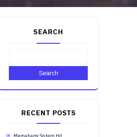
SEARCH
Search
RECENT POSTS
Memahami Sistem Hit