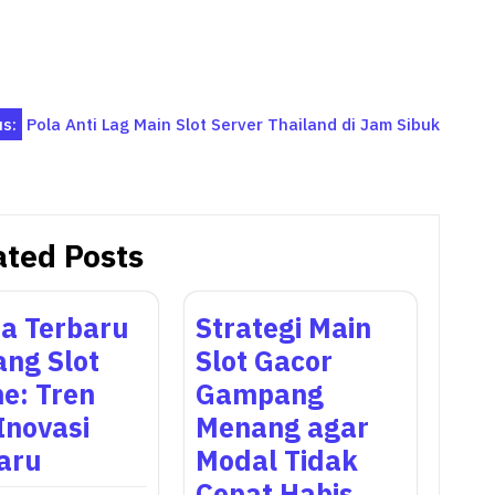
us:
Pola Anti Lag Main Slot Server Thailand di Jam Sibuk
ated Posts
ta Terbaru
Strategi Main
ang Slot
Slot Gacor
ne: Tren
Gampang
Inovasi
Menang agar
aru
Modal Tidak
Cepat Habis