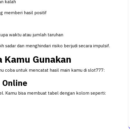
an kalah
 memberi hasil positif
lupa waktu atau jumlah taruhan
 sadar dan menghindari risiko berjudi secara impulsif.
isa Kamu Gunakan
amu coba untuk mencatat hasil main kamu di slot777:
 Online
bel. Kamu bisa membuat tabel dengan kolom seperti: