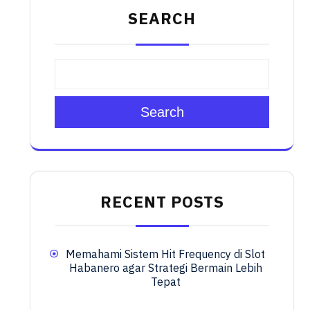
SEARCH
Search
RECENT POSTS
Memahami Sistem Hit Frequency di Slot
Habanero agar Strategi Bermain Lebih
Tepat