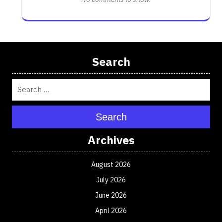
Search
Search
Archives
August 2026
July 2026
June 2026
April 2026