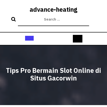
Skip
to
advance-heating
content
Open
Button
Tips Pro Bermain Slot Online di
Situs Gacorwin