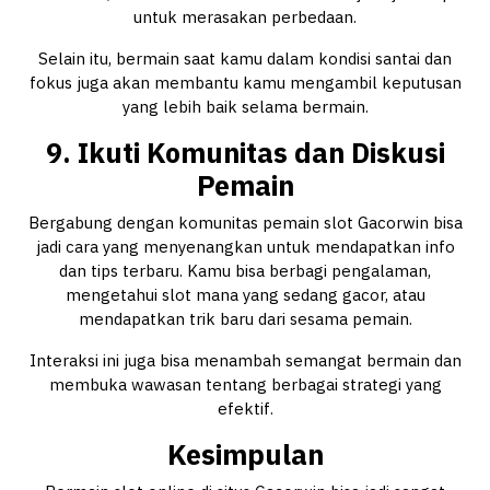
untuk merasakan perbedaan.
Selain itu, bermain saat kamu dalam kondisi santai dan
fokus juga akan membantu kamu mengambil keputusan
yang lebih baik selama bermain.
9. Ikuti Komunitas dan Diskusi
Pemain
Bergabung dengan komunitas pemain slot Gacorwin bisa
jadi cara yang menyenangkan untuk mendapatkan info
dan tips terbaru. Kamu bisa berbagi pengalaman,
mengetahui slot mana yang sedang gacor, atau
mendapatkan trik baru dari sesama pemain.
Interaksi ini juga bisa menambah semangat bermain dan
membuka wawasan tentang berbagai strategi yang
efektif.
Kesimpulan