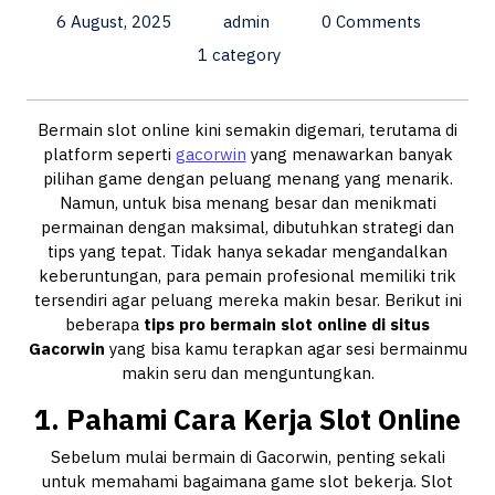
6 August, 2025
admin
0 Comments
1 category
Bermain slot online kini semakin digemari, terutama di
platform seperti
gacorwin
yang menawarkan banyak
pilihan game dengan peluang menang yang menarik.
Namun, untuk bisa menang besar dan menikmati
permainan dengan maksimal, dibutuhkan strategi dan
tips yang tepat. Tidak hanya sekadar mengandalkan
keberuntungan, para pemain profesional memiliki trik
tersendiri agar peluang mereka makin besar. Berikut ini
beberapa
tips pro bermain slot online di situs
Gacorwin
yang bisa kamu terapkan agar sesi bermainmu
makin seru dan menguntungkan.
1. Pahami Cara Kerja Slot Online
Sebelum mulai bermain di Gacorwin, penting sekali
untuk memahami bagaimana game slot bekerja. Slot