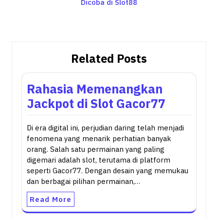
Dicoba di Slot88
Related Posts
Rahasia Memenangkan
Jackpot di Slot Gacor77
Di era digital ini, perjudian daring telah menjadi
fenomena yang menarik perhatian banyak
orang. Salah satu permainan yang paling
digemari adalah slot, terutama di platform
seperti Gacor77. Dengan desain yang memukau
dan berbagai pilihan permainan,…
Read More