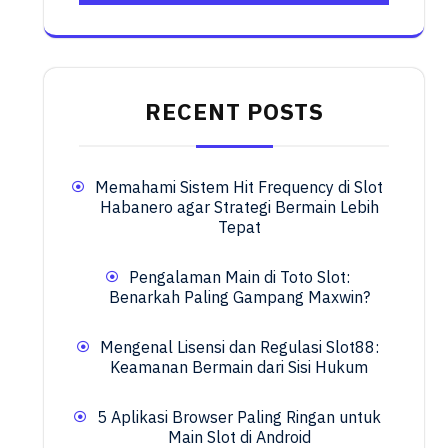
RECENT POSTS
Memahami Sistem Hit Frequency di Slot
Habanero agar Strategi Bermain Lebih
Tepat
Pengalaman Main di Toto Slot:
Benarkah Paling Gampang Maxwin?
Mengenal Lisensi dan Regulasi Slot88:
Keamanan Bermain dari Sisi Hukum
5 Aplikasi Browser Paling Ringan untuk
Main Slot di Android