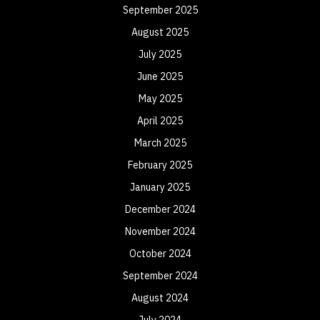
September 2025
August 2025
July 2025
June 2025
May 2025
April 2025
March 2025
February 2025
January 2025
December 2024
November 2024
October 2024
September 2024
August 2024