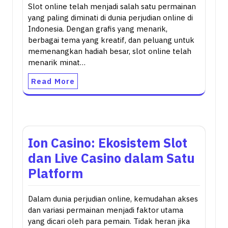
Slot online telah menjadi salah satu permainan
yang paling diminati di dunia perjudian online di
Indonesia. Dengan grafis yang menarik,
berbagai tema yang kreatif, dan peluang untuk
memenangkan hadiah besar, slot online telah
menarik minat…
Read More
Ion Casino: Ekosistem Slot
dan Live Casino dalam Satu
Platform
Dalam dunia perjudian online, kemudahan akses
dan variasi permainan menjadi faktor utama
yang dicari oleh para pemain. Tidak heran jika