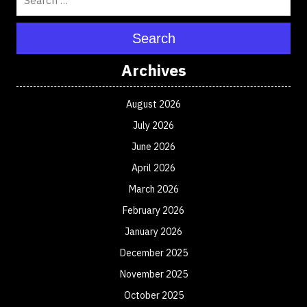
Search
Archives
August 2026
July 2026
June 2026
April 2026
March 2026
February 2026
January 2026
December 2025
November 2025
October 2025