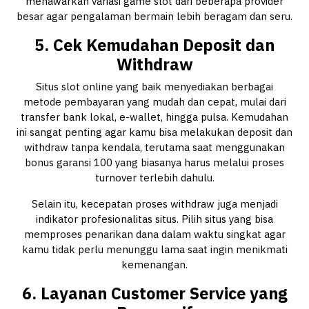
menawarkan variasi game slot dari beberapa provider
besar agar pengalaman bermain lebih beragam dan seru.
5. Cek Kemudahan Deposit dan
Withdraw
Situs slot online yang baik menyediakan berbagai
metode pembayaran yang mudah dan cepat, mulai dari
transfer bank lokal, e-wallet, hingga pulsa. Kemudahan
ini sangat penting agar kamu bisa melakukan deposit dan
withdraw tanpa kendala, terutama saat menggunakan
bonus garansi 100 yang biasanya harus melalui proses
turnover terlebih dahulu.
Selain itu, kecepatan proses withdraw juga menjadi
indikator profesionalitas situs. Pilih situs yang bisa
memproses penarikan dana dalam waktu singkat agar
kamu tidak perlu menunggu lama saat ingin menikmati
kemenangan.
6. Layanan Customer Service yang