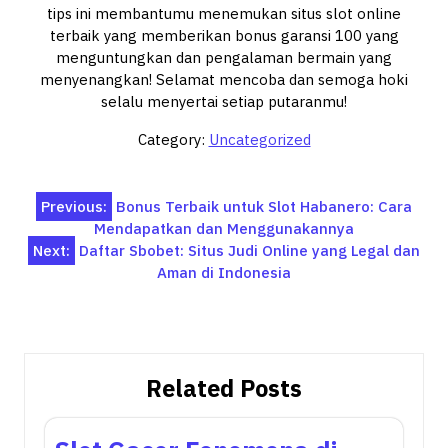
tips ini membantumu menemukan situs slot online
terbaik yang memberikan bonus garansi 100 yang
menguntungkan dan pengalaman bermain yang
menyenangkan! Selamat mencoba dan semoga hoki
selalu menyertai setiap putaranmu!
Category:
Uncategorized
Post
Previous:
Bonus Terbaik untuk Slot Habanero: Cara
Mendapatkan dan Menggunakannya
navigation
Next:
Daftar Sbobet: Situs Judi Online yang Legal dan
Aman di Indonesia
Related Posts