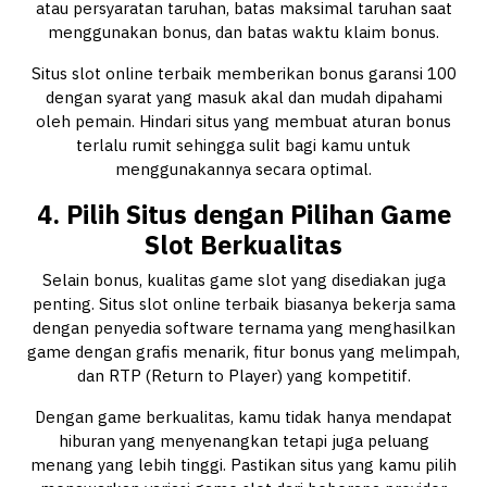
atau persyaratan taruhan, batas maksimal taruhan saat
menggunakan bonus, dan batas waktu klaim bonus.
Situs slot online terbaik memberikan bonus garansi 100
dengan syarat yang masuk akal dan mudah dipahami
oleh pemain. Hindari situs yang membuat aturan bonus
terlalu rumit sehingga sulit bagi kamu untuk
menggunakannya secara optimal.
4. Pilih Situs dengan Pilihan Game
Slot Berkualitas
Selain bonus, kualitas game slot yang disediakan juga
penting. Situs slot online terbaik biasanya bekerja sama
dengan penyedia software ternama yang menghasilkan
game dengan grafis menarik, fitur bonus yang melimpah,
dan RTP (Return to Player) yang kompetitif.
Dengan game berkualitas, kamu tidak hanya mendapat
hiburan yang menyenangkan tetapi juga peluang
menang yang lebih tinggi. Pastikan situs yang kamu pilih