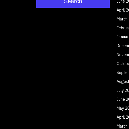
Search
June 2
April 
March
Februa
Januar
Decem
Novem
Octob
Septe
Augus
July 2
June 2
May 2
April 
March