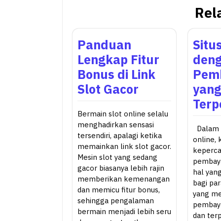
Rel
Panduan
Situs
Lengkap Fitur
deng
Bonus di Link
Pem
Slot Gacor
yan
Terp
Bermain slot online selalu
menghadirkan sensasi
Dalam d
tersendiri, apalagi ketika
online,
memainkan link slot gacor.
keperca
Mesin slot yang sedang
pembay
gacor biasanya lebih rajin
hal yan
memberikan kemenangan
bagi par
dan memicu fitur bonus,
yang me
sehingga pengalaman
pembay
bermain menjadi lebih seru
dan ter