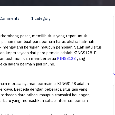
 Comments
1 category
erkembang pesat, memilih situs yang tepat untuk
pilihan membuat para pemain harus ekstra hati-hati
 mengalami kerugian maupun penipuan. Salah satu situs
dan kepercayaan dari para pemain adalah KINGS128. Di
dan testimoni dari member setia
KINGS128
yang
reka dalam bermain judi online.
main merasa nyaman bermain di KINGS128 adalah
rcaya. Berbeda dengan beberapa situs lain yang
rhadap data pribadi maupun transaksi keuangan,
erbaru yang memastikan setiap informasi pemain