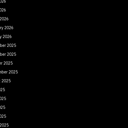
026
2026
 2026
ry 2026
y 2026
ber 2025
ber 2025
er 2025
mber 2025
t 2025
025
025
025
2025
 2025