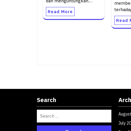
dan menguntungkan.…
memberi
terhada
Read More
Read 
Search
Arch
Augus
July 2