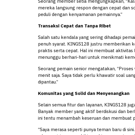
Seorang member setia mengungkapkan, “Kalau
mereka langsung respon dengan cepat dan so
peduli dengan kenyamanan pemainnya.”
Transaksi Cepat dan Tanpa Ribet
Salah satu kendala yang sering dihadapi pemai
penuh syarat. KINGS128 justru memberikan 
praktis serta cepat. Hal ini membuat aktivit
menunggu berhari-hari untuk menikmati kem
Seorang pemain senior mengatakan, “Proses
menit saja. Saya tidak perlu khawatir soal u
dipantau.”
Komunitas yang Solid dan Menyenangkan
Selain semua fitur dan layanan, KINGS128 ju
Banyak member yang aktif berdiskusi dan ber
ini tentu menambah keseruan dan membuat p
“Saya merasa seperti punya teman baru di sini