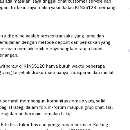
 ada masalah, saya tinggal chat customer service dan
pan. Ini bikin saya makin yakin kalau KINGS128 memang
n judi online adalah proses transaksi yang lama dan
kemudahan dengan metode deposit dan penarikan yang
as bermain menjadi lebih menyenangkan tanpa harus
enangan.
 withdraw di KINGS128 hanya butuh waktu beberapa
ang yang terjebak di akun, semuanya transparan dan mudah
ga berhasil membangun komunitas pemain yang solid.
bagi strategi dalam forum-forum maupun grup chat. Hal
engalaman bermain semakin hidup.
. Kita bisa tukar tips dan pengalaman bermain. Kadang