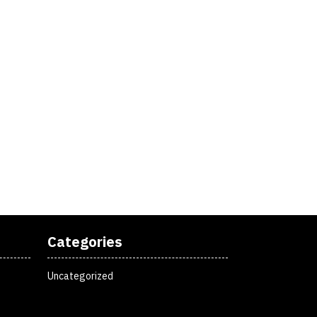
Categories
Uncategorized