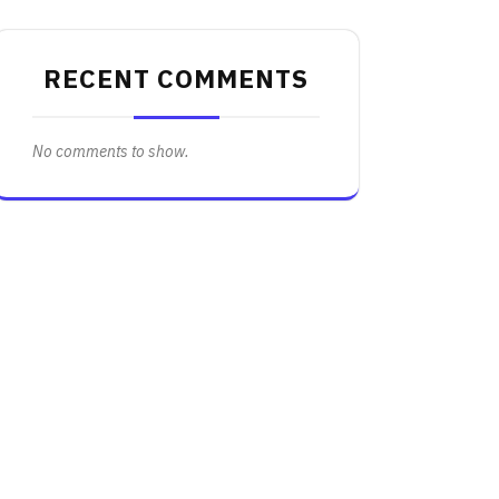
RECENT COMMENTS
No comments to show.