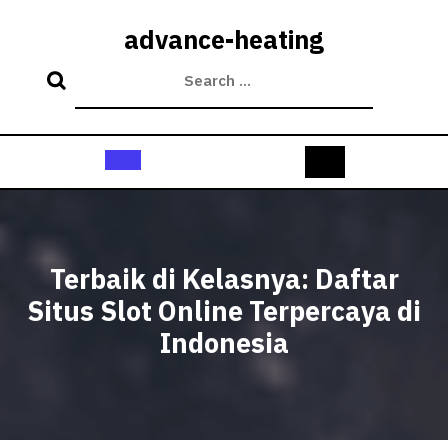
Skip
to
advance-heating
content
Open
Button
Terbaik di Kelasnya: Daftar
Situs Slot Online Terpercaya di
Indonesia