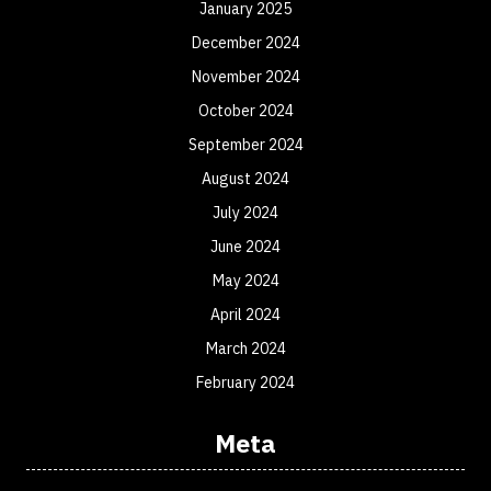
January 2025
December 2024
November 2024
October 2024
September 2024
August 2024
July 2024
June 2024
May 2024
April 2024
March 2024
February 2024
Meta