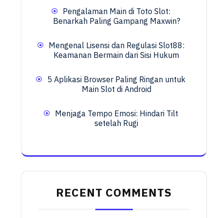
Pengalaman Main di Toto Slot:
Benarkah Paling Gampang Maxwin?
Mengenal Lisensi dan Regulasi Slot88:
Keamanan Bermain dari Sisi Hukum
5 Aplikasi Browser Paling Ringan untuk
Main Slot di Android
Menjaga Tempo Emosi: Hindari Tilt
setelah Rugi
RECENT COMMENTS