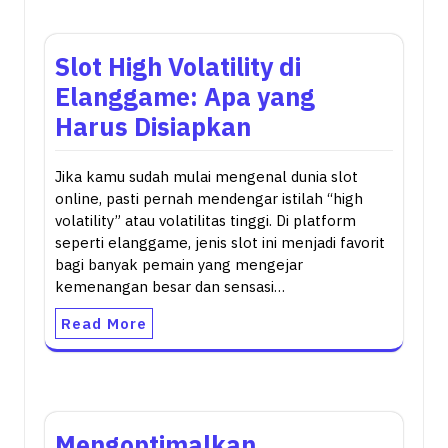
Slot High Volatility di
Elanggame: Apa yang
Harus Disiapkan
Jika kamu sudah mulai mengenal dunia slot
online, pasti pernah mendengar istilah “high
volatility” atau volatilitas tinggi. Di platform
seperti elanggame, jenis slot ini menjadi favorit
bagi banyak pemain yang mengejar
kemenangan besar dan sensasi…
Read More
Mengoptimalkan