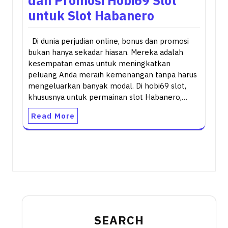
dan Promosi Hobi69 Slot
untuk Slot Habanero
Di dunia perjudian online, bonus dan promosi
bukan hanya sekadar hiasan. Mereka adalah
kesempatan emas untuk meningkatkan
peluang Anda meraih kemenangan tanpa harus
mengeluarkan banyak modal. Di hobi69 slot,
khususnya untuk permainan slot Habanero,…
Read More
SEARCH