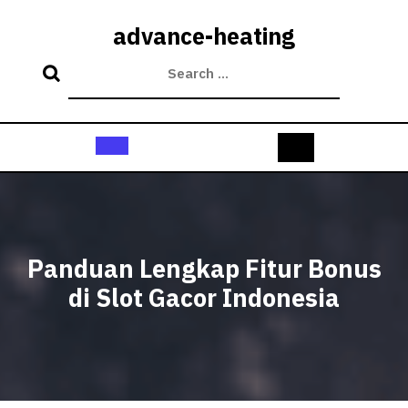
Skip
to
advance-heating
content
Open
Button
Panduan Lengkap Fitur Bonus
di Slot Gacor Indonesia