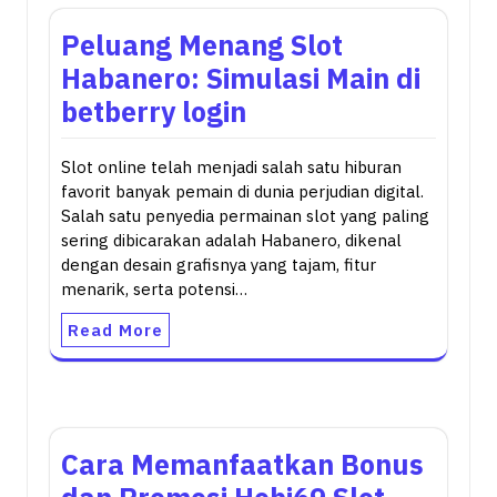
Peluang Menang Slot
Habanero: Simulasi Main di
betberry login
Slot online telah menjadi salah satu hiburan
favorit banyak pemain di dunia perjudian digital.
Salah satu penyedia permainan slot yang paling
sering dibicarakan adalah Habanero, dikenal
dengan desain grafisnya yang tajam, fitur
menarik, serta potensi…
Read More
Cara Memanfaatkan Bonus