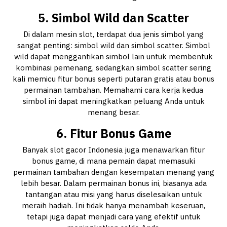
5. Simbol Wild dan Scatter
Di dalam mesin slot, terdapat dua jenis simbol yang
sangat penting: simbol wild dan simbol scatter. Simbol
wild dapat menggantikan simbol lain untuk membentuk
kombinasi pemenang, sedangkan simbol scatter sering
kali memicu fitur bonus seperti putaran gratis atau bonus
permainan tambahan. Memahami cara kerja kedua
simbol ini dapat meningkatkan peluang Anda untuk
menang besar.
6. Fitur Bonus Game
Banyak slot gacor Indonesia juga menawarkan fitur
bonus game, di mana pemain dapat memasuki
permainan tambahan dengan kesempatan menang yang
lebih besar. Dalam permainan bonus ini, biasanya ada
tantangan atau misi yang harus diselesaikan untuk
meraih hadiah. Ini tidak hanya menambah keseruan,
tetapi juga dapat menjadi cara yang efektif untuk