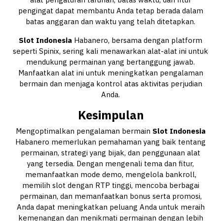
pengingat dapat membantu Anda tetap berada dalam
batas anggaran dan waktu yang telah ditetapkan.
Slot Indonesia
Habanero, bersama dengan platform
seperti Spinix, sering kali menawarkan alat-alat ini untuk
mendukung permainan yang bertanggung jawab.
Manfaatkan alat ini untuk meningkatkan pengalaman
bermain dan menjaga kontrol atas aktivitas perjudian
Anda.
Kesimpulan
Mengoptimalkan pengalaman bermain
Slot Indonesia
Habanero memerlukan pemahaman yang baik tentang
permainan, strategi yang bijak, dan penggunaan alat
yang tersedia. Dengan mengenali tema dan fitur,
memanfaatkan mode demo, mengelola bankroll,
memilih slot dengan RTP tinggi, mencoba berbagai
permainan, dan memanfaatkan bonus serta promosi,
Anda dapat meningkatkan peluang Anda untuk meraih
kemenangan dan menikmati permainan dengan lebih