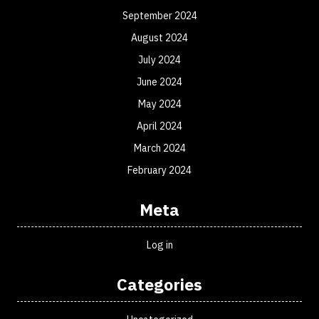
September 2024
August 2024
July 2024
June 2024
May 2024
April 2024
March 2024
February 2024
Meta
Log in
Categories