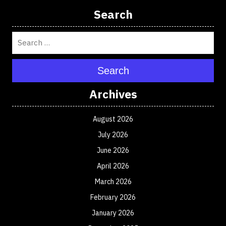
Search
Search
Archives
August 2026
July 2026
June 2026
April 2026
March 2026
February 2026
January 2026