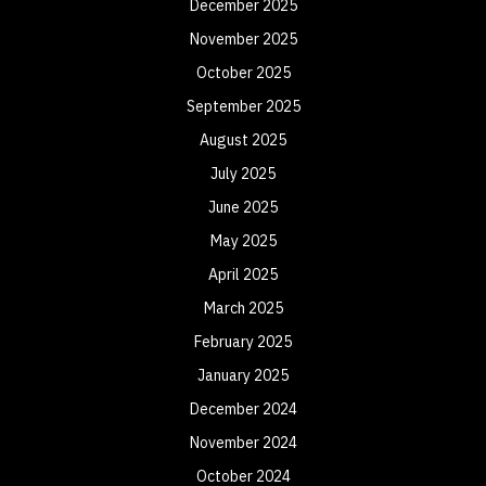
December 2025
November 2025
October 2025
September 2025
August 2025
July 2025
June 2025
May 2025
April 2025
March 2025
February 2025
January 2025
December 2024
November 2024
October 2024