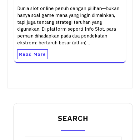
Dunia slot online penuh dengan pilihan—bukan
hanya soal game mana yang ingin dimainkan,
tapi juga tentang strategi taruhan yang
digunakan. Di platform seperti Info Slot, para
pemain dihadapkan pada dua pendekatan
ekstrem: bertaruh besar (all-in)…
Read More
SEARCH