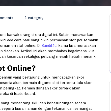
mments
1 category
rit banyak orang di era digital ini. Selain menawarkan
ni ada cara baru yang bikin permainan slot jadi semakin
urnamen slot online. Di
Bandit4d
, kamu bisa merasakan
in diadakan. Artikel ini akan membahas bagaimana ikut
bah keseruan sekaligus peluang meraih hadiah menarik.
t Online?
r pemain yang bertarung untuk mendapatkan skor
peserta akan bermain di game slot tertentu, lalu skor
 peringkat. Pemain dengan skor terbaik akan
reka di leaderboard.
i yang menantang skill dan keberuntungan secara
t seperti biasa, namun dengan tekanan dan semangat