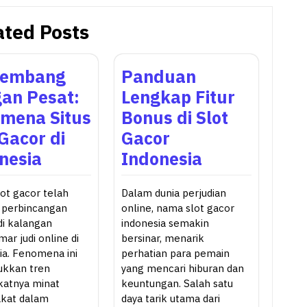
ated Posts
kembang
Panduan
an Pesat:
Lengkap Fitur
mena Situs
Bonus di Slot
 Gacor di
Gacor
nesia
Indonesia
lot gacor telah
Dalam dunia perjudian
 perbincangan
online, nama slot gacor
di kalangan
indonesia semakin
ar judi online di
bersinar, menarik
ia. Fenomena ini
perhatian para pemain
kkan tren
yang mencari hiburan dan
atnya minat
keuntungan. Salah satu
kat dalam
daya tarik utama dari