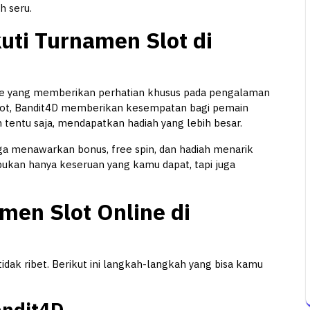
h seru.
uti Turnamen Slot di
line yang memberikan perhatian khusus pada pengalaman
ot, Bandit4D memberikan kesempatan bagi pemain
tentu saja, mendapatkan hadiah yang lebih besar.
juga menawarkan bonus, free spin, dan hadiah menarik
 bukan hanya keseruan yang kamu dapat, tapi juga
men Slot Online di
idak ribet. Berikut ini langkah-langkah yang bisa kamu
andit4D