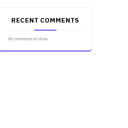
RECENT COMMENTS
No comments to show.