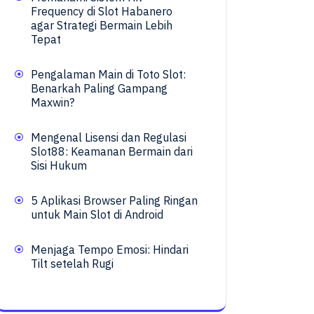
Frequency di Slot Habanero
agar Strategi Bermain Lebih
Tepat
Pengalaman Main di Toto Slot:
Benarkah Paling Gampang
Maxwin?
Mengenal Lisensi dan Regulasi
Slot88: Keamanan Bermain dari
Sisi Hukum
5 Aplikasi Browser Paling Ringan
untuk Main Slot di Android
Menjaga Tempo Emosi: Hindari
Tilt setelah Rugi