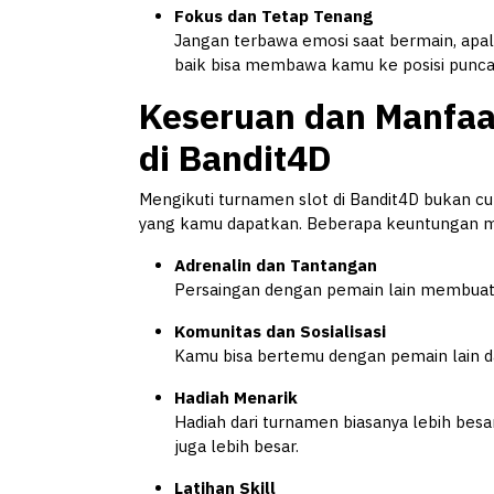
Fokus dan Tetap Tenang
Jangan terbawa emosi saat bermain, apala
baik bisa membawa kamu ke posisi punca
Keseruan dan Manfaa
di Bandit4D
Mengikuti turnamen slot di Bandit4D bukan c
yang kamu dapatkan. Beberapa keuntungan me
Adrenalin dan Tantangan
Persaingan dengan pemain lain membuat 
Komunitas dan Sosialisasi
Kamu bisa bertemu dengan pemain lain da
Hadiah Menarik
Hadiah dari turnamen biasanya lebih bes
juga lebih besar.
Latihan Skill