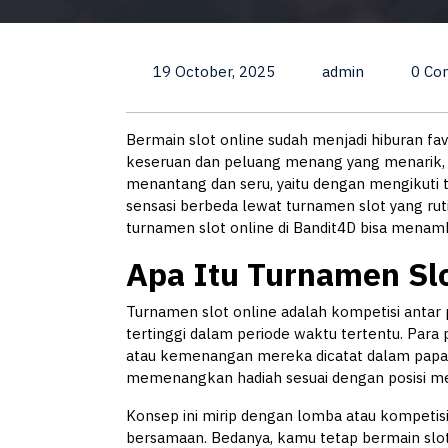
19 October, 2025
admin
0 Co
Bermain slot online sudah menjadi hiburan favo
keseruan dan peluang menang yang menarik, ki
menantang dan seru, yaitu dengan mengikuti t
sensasi berbeda lewat turnamen slot yang rut
turnamen slot online di Bandit4D bisa menam
Apa Itu Turnamen Slo
Turnamen slot online adalah kompetisi anta
tertinggi dalam periode waktu tertentu. Para 
atau kemenangan mereka dicatat dalam papan
memenangkan hadiah sesuai dengan posisi me
Konsep ini mirip dengan lomba atau kompetis
bersamaan. Bedanya, kamu tetap bermain slo