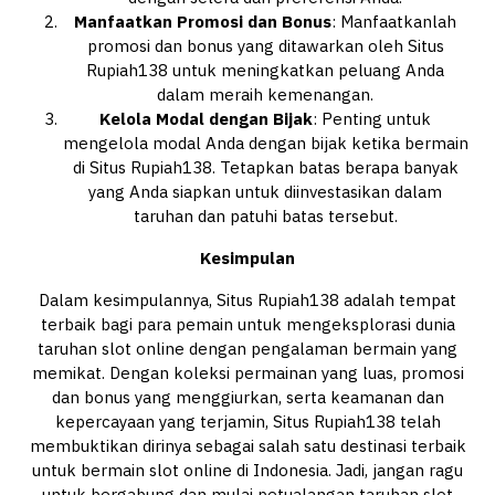
Manfaatkan Promosi dan Bonus
: Manfaatkanlah
promosi dan bonus yang ditawarkan oleh Situs
Rupiah138 untuk meningkatkan peluang Anda
dalam meraih kemenangan.
Kelola Modal dengan Bijak
: Penting untuk
mengelola modal Anda dengan bijak ketika bermain
di Situs Rupiah138. Tetapkan batas berapa banyak
yang Anda siapkan untuk diinvestasikan dalam
taruhan dan patuhi batas tersebut.
Kesimpulan
Dalam kesimpulannya, Situs Rupiah138 adalah tempat
terbaik bagi para pemain untuk mengeksplorasi dunia
taruhan slot online dengan pengalaman bermain yang
memikat. Dengan koleksi permainan yang luas, promosi
dan bonus yang menggiurkan, serta keamanan dan
kepercayaan yang terjamin, Situs Rupiah138 telah
membuktikan dirinya sebagai salah satu destinasi terbaik
untuk bermain slot online di Indonesia. Jadi, jangan ragu
untuk bergabung dan mulai petualangan taruhan slot