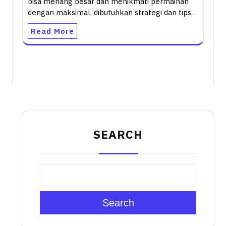
bisa menang besar dan menikmati permainan
dengan maksimal, dibutuhkan strategi dan tips…
Read More
SEARCH
Search