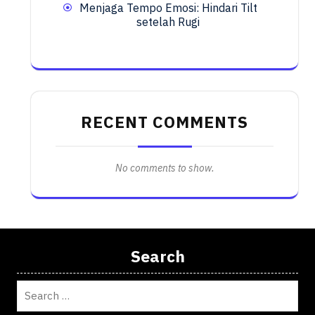
Menjaga Tempo Emosi: Hindari Tilt
setelah Rugi
RECENT COMMENTS
No comments to show.
Search